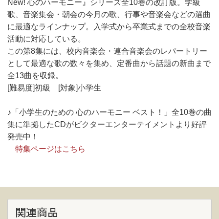
New! 心のハーモニー』シリーズ全10巻の改訂版。学級
歌、音楽集会・朝会の今月の歌、行事や音楽会などの選曲
に最適なラインナップ。入学式から卒業式までの全校音楽
活動に対応している。
この第8集には、校内音楽会・連合音楽会のレパートリー
として最適な歌の数々を集め、定番曲から話題の新曲まで
全13曲を収録。
[難易度]初級 [対象]小学生
♪「小学生のための 心のハーモニー ベスト！」全10巻の曲
集に準拠したCDがビクターエンターテイメントより好評
発売中！
特集ページはこちら
関連商品