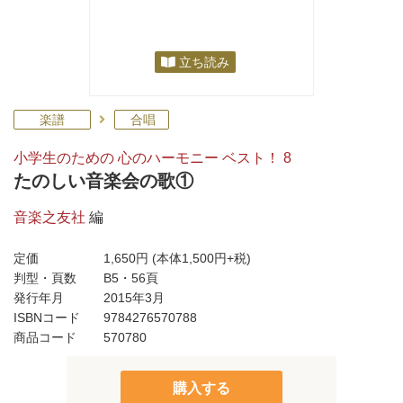
立ち読み
楽譜
合唱
小学生のための 心のハーモニー ベスト！ 8
たのしい音楽会の歌①
音楽之友社
編
定価
1,650円
(本体1,500円+税)
判型・頁数
B5・56頁
発行年月
2015年3月
ISBNコード
9784276570788
商品コード
570780
購入する