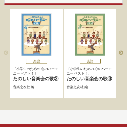
楽譜
楽譜
小学生のための 心のハーモ
小学生のための 心のハーモ
小
ニー ベスト！
ニー ベスト！
ニー
たのしい音楽会の歌②
たのしい音楽会の歌③
音
歌
音楽之友社
編
音楽之友社
編
音楽