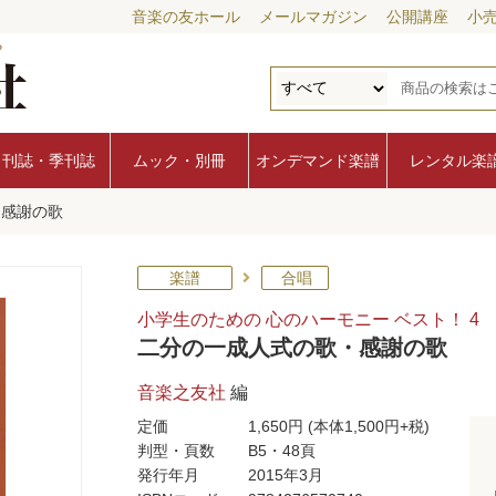
音楽の友ホール
メールマガジン
公開講座
小
月刊誌・季刊誌
ムック・別冊
オンデマンド楽譜
レンタル楽
・感謝の歌
楽譜
合唱
小学生のための 心のハーモニー ベスト！ 4
二分の一成人式の歌・感謝の歌
音楽之友社
編
定価
1,650円
(本体1,500円+税)
判型・頁数
B5・48頁
発行年月
2015年3月