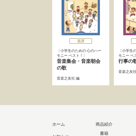
楽譜
小学生のための 心のハー
小学生の
モニー ベスト！
モニー ベ
音楽集会・音楽朝会
行事の
の歌
音楽之友
音楽之友社
編
ホーム
商品紹介
書籍