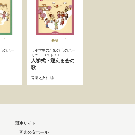
楽譜
 心のハー
小学生のための 心のハー
モニー ベスト！
入学式・迎える会の
歌
音楽之友社
編
関連サイト
音楽の友ホール