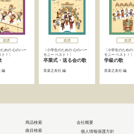
楽譜
楽譜
楽譜
ための 心のハー
小学生のための 心のハー
小学生のための
スト！
モニー ベスト！
モニー ベスト！
歌
卒業式・送る会の歌
学級の歌
社
編
音楽之友社
編
音楽之友社
編
商品検索
会社概要
曲目検索
個人情報保護方針