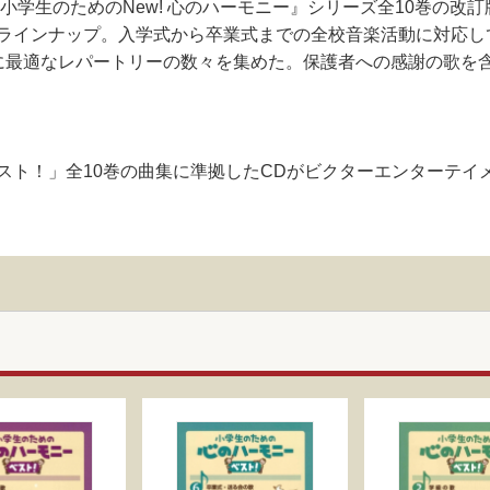
『小学生のためのNew! 心のハーモニー』シリーズ全10巻の
ラインナップ。入学式から卒業式までの全校音楽活動に対応し
に最適なレパートリーの数々を集めた。保護者への感謝の歌を含
ベスト！」全10巻の曲集に準拠したCDがビクターエンターテ