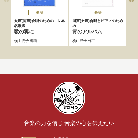
楽譜
楽譜
女声(同声)合唱のための 世界
同声(女声)合唱とピアノのため
西澤
名歌選
の
ョン
歌の翼に
青のアルバム
Le
横山潤子
編曲
横山潤子
作曲
大森
音楽の力を信じ 音楽の心を伝えたい