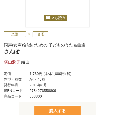
立ち読み
楽譜
合唱
同声(女声)合唱のための 子どものうた名曲選
さんぽ
横山潤子
編曲
定価
1,760円
(本体1,600円+税)
判型・頁数
A4・48頁
発行年月
2016年8月
ISBNコード
9784276558809
商品コード
558800
購入する