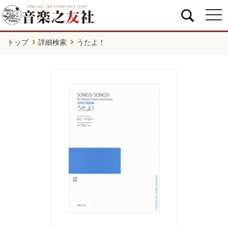
togg
navi
トップ
詳細検索
うたよ！