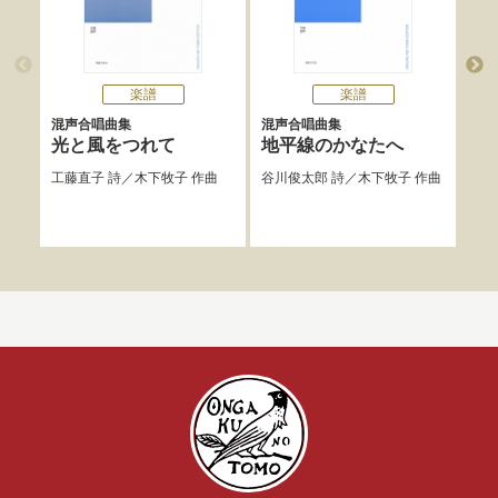
楽譜
楽譜
混声合唱曲集
混声合唱曲集
混声
光と風をつれて
地平線のかなたへ
木
コ
工藤直子
詩／
木下牧子
作曲
谷川俊太郎
詩／
木下牧子
作曲
ン
木下