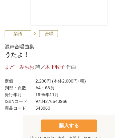
楽譜
合唱
混声合唱曲集
うたよ！
まど・みちお
詩／
木下牧子
作曲
定価
2,200円
(本体2,000円+税)
判型・頁数
A4・68頁
発行年月
1995年11月
ISBNコード
9784276543966
商品コード
543960
購入する