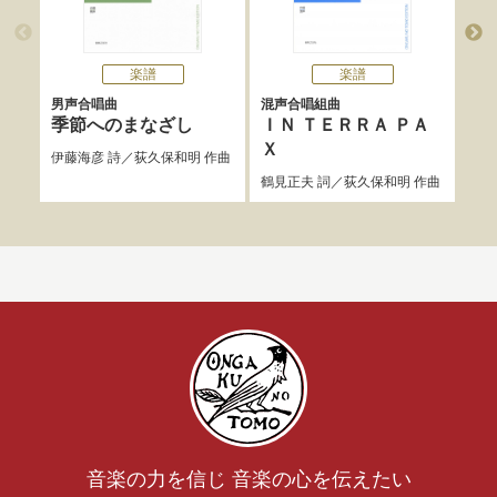
楽譜
楽譜
男声合唱曲
混声合唱組曲
混声
季節へのまなざし
ＩＮ ＴＥＲＲＡ ＰＡ
光
Ｘ
伊藤海彦
詩／
荻久保和明
作曲
工藤
鶴見正夫
詞／
荻久保和明
作曲
音楽の力を信じ 音楽の心を伝えたい