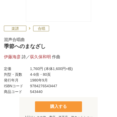
楽譜
合唱
混声合唱曲
季節へのまなざし
伊藤海彦
詩／
荻久保和明
作曲
定価
1,760円
(本体1,600円+税)
判型・頁数
4-6倍・80頁
発行年月
1980年9月
ISBNコード
9784276543447
商品コード
543440
購入する