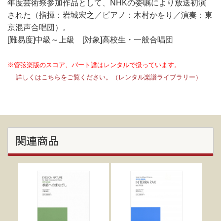
年度芸術祭参加作品として、NHKの委嘱により放送初演
された（指揮：岩城宏之／ピアノ：木村かをり／演奏：東
京混声合唱団）。
[難易度]中級～上級 [対象]高校生・一般合唱団
※管弦楽版のスコア、パート譜はレンタルで扱っています。
詳しくはこちらをご覧ください。（レンタル楽譜ライブラリー）
関連商品