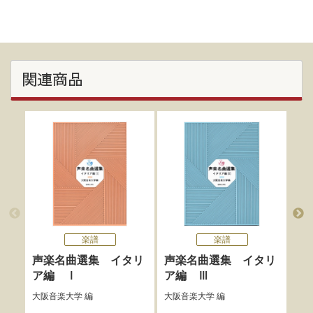
関連商品
楽譜
楽譜
最
声楽名曲選集 イタリ
声楽名曲選集 イタリ
イ
ア編 Ⅰ
ア編 Ⅲ
音楽
大阪音楽大学
編
大阪音楽大学
編