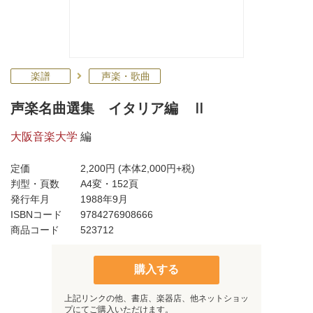
楽譜
声楽・歌曲
声楽名曲選集 イタリア編 Ⅱ
大阪音楽大学
編
定価
2,200円
(本体2,000円+税)
判型・頁数
A4変・152頁
発行年月
1988年9月
ISBNコード
9784276908666
商品コード
523712
購入する
上記リンクの他、書店、楽器店、他ネットショッ
プにてご購入いただけます。