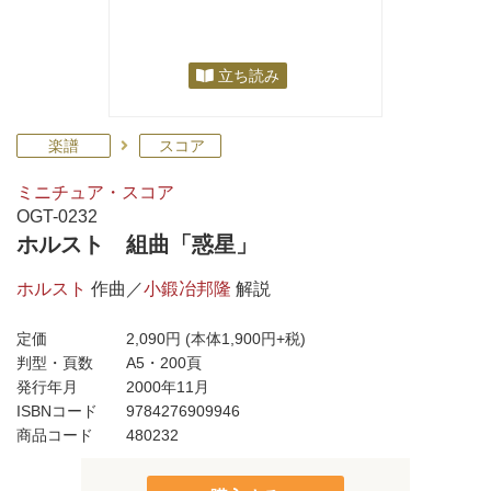
立ち読み
楽譜
スコア
ミニチュア・スコア
OGT-0232
ホルスト 組曲「惑星」
ホルスト
作曲／
小鍛冶邦隆
解説
定価
2,090円
(本体1,900円+税)
判型・頁数
A5・200頁
発行年月
2000年11月
ISBNコード
9784276909946
商品コード
480232