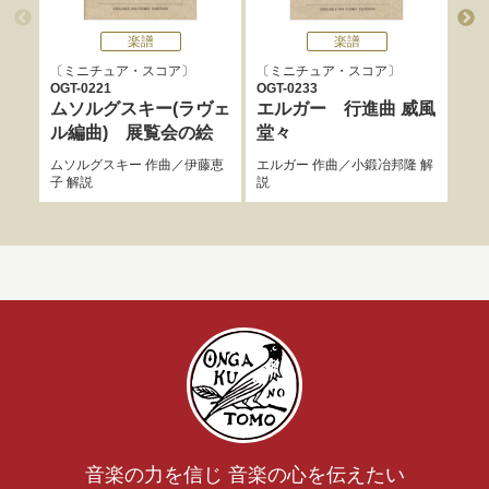
楽譜
楽譜
ミニチュア・スコア
ミニチュア・スコア
ミ
OGT-0221
OGT-0233
OGT
ムソルグスキー(ラヴェ
エルガー 行進曲 威風
ス
ル編曲) 展覧会の絵
堂々
わ
ムソルグスキー
作曲／
伊藤恵
エルガー
作曲／
小鍛冶邦隆
解
スメ
子
解説
説
音楽の力を信じ 音楽の心を伝えたい