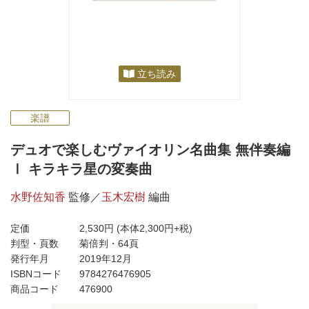
立ち読み
楽譜
デュオで楽しむヴァイオリン名曲集 無伴奏編
Ⅰ キラキラ星の変奏曲
水野佐知香
監修／
玉木宏樹
編曲
定価
2,530円
(本体2,300円+税)
判型・頁数
菊倍判・64頁
発行年月
2019年12月
ISBNコード
9784276476905
商品コード
476900