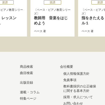
楽譜
楽譜
楽譜
・ピアノ教育シリー
ペース・ピアノ教育シリー
ペース・ピアノ
ズ
ズ
・レッスン
教師用 音楽をはじ
指をきたえる
１
めよう
ル１
ペース
著
ペース
著
商品検索
会社概要
曲目検索
個人情報保護方針
免責事項
出版目録
教科書採択の公正確保
に関する基本方針
連載・コラム
採用・求人について
特集ページ
お問い合わせ