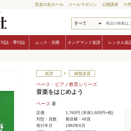
音楽の友ホール
メールマガジン
公開講座
小
月刊誌・季刊誌
ムック・別冊
オンデマンド楽譜
レンタル楽
楽譜
鍵盤楽器
ペース・ピアノ教育シリーズ
音楽をはじめよう
ペース
著
定価
1,760円
(本体1,600円+税)
判型・頁数
菊倍横・48頁
発行年月
1983年6月