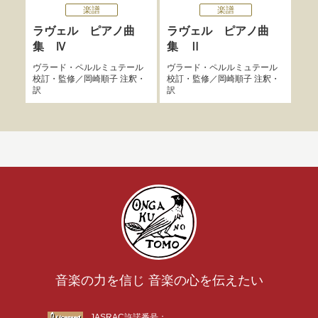
楽譜
楽譜
ラヴェル ピアノ曲
ラヴェル ピアノ曲
ラ
集 Ⅳ
集 Ⅱ
集
ヴラード・ペルルミュテール
ヴラード・ペルルミュテール
ヴラ
校訂・監修／
岡崎順子
注釈・
校訂・監修／
岡崎順子
注釈・
校訂
訳
訳
訳
音楽の力を信じ 音楽の心を伝えたい
JASRAC許諾番号：