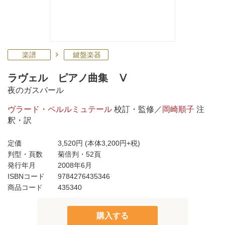
楽譜
鍵盤楽器
ラヴェル ピアノ曲集 Ⅴ
夜のガスパール
ヴラード・ペルルミュテール
校訂・監修／
岡崎順子
注
釈・訳
定価
3,520円
(本体3,200円+税)
判型・頁数
菊倍判・52頁
発行年月
2008年6月
ISBNコード
9784276435346
商品コード
435340
購入する