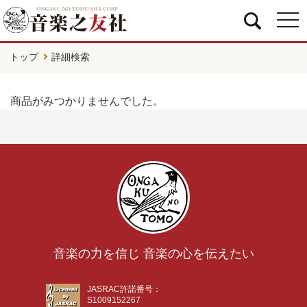
togg
navi
トップ
詳細検索
商品がみつかりませんでした。
音楽の力を信じ 音楽の心を伝えたい
JASRAC許諾番号：
S1009152267