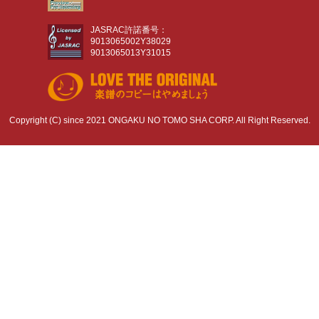
JASRAC許諾番号：
9013065002Y38029
9013065013Y31015
Copyright (C) since 2021 ONGAKU NO TOMO SHA CORP. All Right Reserved.