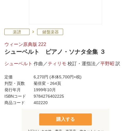
楽譜
鍵盤楽器
ウィーン原典版 222
シューベルト ピアノ・ソナタ全集 ３
シューベルト
作曲／
ティリモ
校訂・運指法／
平野昭
訳
定価
6,270円
(本体5,700円+税)
判型・頁数
菊倍変・264頁
発行年月
1999年10月
ISBNコード
9784276402225
商品コード
402220
購入する