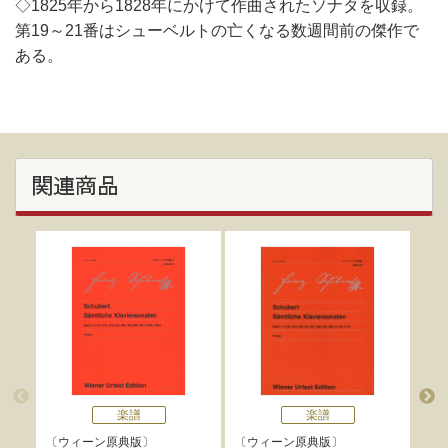
◇1825年から1828年にかけて作曲されたソナタを収録。
第19～21番はシューベルトの亡くなる数週間前の傑作で
ある。
関連商品
楽譜
楽譜
ウィーン原典版
ウィーン原典版
ウ