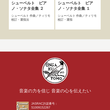
シューベルト ピア
シューベルト ピア
シ
ノ・ソナタ全集 ２
ノ・ソナタ全集 １
曲
ピ
シューベルト
作曲／
ティリモ
シューベルト
作曲／
ティリモ
校訂・運指法
校訂・運指
シュ
訂
音楽の力を信じ 音楽の心を伝えたい
JASRAC許諾番号：
S1009152267