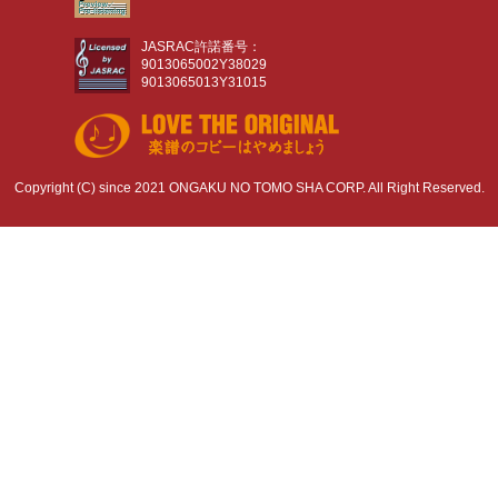
JASRAC許諾番号：
9013065002Y38029
9013065013Y31015
Copyright (C) since 2021 ONGAKU NO TOMO SHA CORP. All Right Reserved.