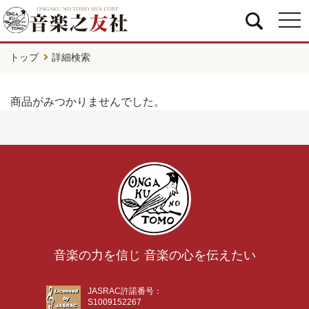
togg
navi
トップ
詳細検索
商品がみつかりませんでした。
音楽の力を信じ 音楽の心を伝えたい
JASRAC許諾番号：
S1009152267