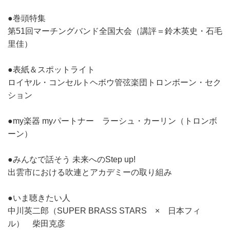
●巻頭特集
第51回マーチングバンド全国大会（講評＝鈴木英史・石毛
里佳）
●表紙＆スポットライト
ロイヤル・コンセルトヘボウ管弦楽団トロンボーン・セク
ション
●my楽器 myパートナー ラーシュ・カーリン（トロンボ
ーン）
●みんなで話そう 未来へのStep up!
出雲市における吹連とアカデミーの取り組み
●いま聴きたい人
中川英二郎（SUPER BRASS STARS × 日本フィ
ル） 柴田克彦