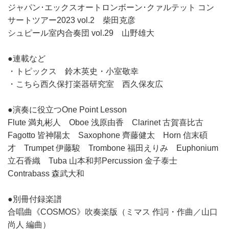
ジャパン･エックスオートロンボーン･クァルテット コン
サートツアー2023 vol.2 柴田克彦
シュピール室内合奏団 vol.29 山野雄大
●連載など
・トピックス 鈴木英史・小室敬幸
・こちら西久保打楽器研究室 西久保友広
●演奏に役立つOne Point Lesson
Flute 満丸彬人 Oboe 浅原由香 Clarinet 古賀喜比古
Fagotto 皆神陽太 Saxophone 齊藤健太 Horn 信末碩
才 Trumpet 伊藤駿 Trombone 福田えりみ Euphonium
立石香織 Tuba 山本和邦Percussion 金子泰士
Contrabass 森武大和
●別冊付録楽譜
合唱曲《COSMOS》吹奏楽版（ミマス 作詞・作曲／山口
尚人 編曲）