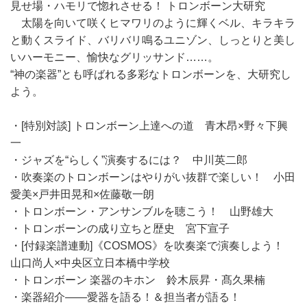
見せ場・ハモリで惚れさせる！ トロンボーン大研究
太陽を向いて咲くヒマワリのように輝くベル、キラキラ
と動くスライド、バリバリ鳴るユニゾン、しっとりと美し
いハーモニー、愉快なグリッサンド……。
“神の楽器”とも呼ばれる多彩なトロンボーンを、大研究し
よう。
・[特別対談] トロンボーン上達への道 青木昂×野々下興
一
・ジャズを“らしく”演奏するには？ 中川英二郎
・吹奏楽のトロンボーンはやりがい抜群で楽しい！ 小田
愛美×戸井田晃和×佐藤敬一朗
・トロンボーン・アンサンブルを聴こう！ 山野雄大
・トロンボーンの成り立ちと歴史 宮下宣子
・[付録楽譜連動]《COSMOS》を吹奏楽で演奏しよう！
山口尚人×中央区立日本橋中学校
・トロンボーン 楽器のキホン 鈴木辰昇・髙久果楠
・楽器紹介――愛器を語る！＆担当者が語る！