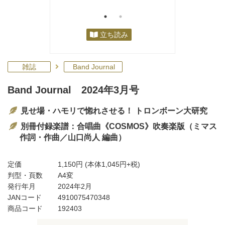
立ち読み
雑誌
Band Journal
Band Journal 2024年3月号
見せ場・ハモリで惚れさせる！ トロンボーン大研究
別冊付録楽譜：合唱曲《COSMOS》吹奏楽版（ミマス
作詞・作曲／山口尚人 編曲）
定価
1,150円
(本体1,045円+税)
判型・頁数
A4変
発行年月
2024年2月
JANコード
4910075470348
商品コード
192403