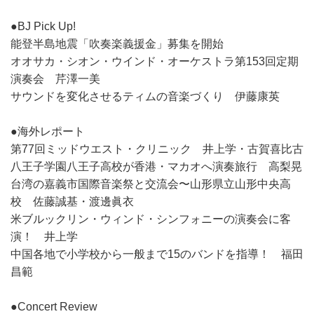
●BJ Pick Up!
能登半島地震「吹奏楽義援金」募集を開始
オオサカ・シオン・ウインド・オーケストラ第153回定期
演奏会 芹澤一美
サウンドを変化させるティムの音楽づくり 伊藤康英
●海外レポート
第77回ミッドウエスト・クリニック 井上学・古賀喜比古
八王子学園八王子高校が香港・マカオへ演奏旅行 高梨晃
台湾の嘉義市国際音楽祭と交流会〜山形県立山形中央高
校 佐藤誠基・渡邊眞衣
米ブルックリン・ウィンド・シンフォニーの演奏会に客
演！ 井上学
中国各地で小学校から一般まで15のバンドを指導！ 福田
昌範
●Concert Review