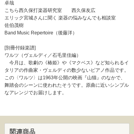
卓哉
こちら西久保打楽器研究室 西久保友広
エリック宮城さんに聞く 楽器の悩みなんでも相談室
佐伯茂樹
Band Music Repertoire（後藤洋）
[別冊付録楽譜]
ワルツ（ヴェルディ／石毛里佳編）
今月は、歌劇の《椿姫》や《マクベス》など知られるイ
タリアの作曲家・ヴェルディの数少ないピアノ作品です。
この〈ワルツ〉は1963年公開の映画『山猫』のなかで、
舞踏会のシーンに使われたそうです。原曲に近いシンプル
なアレンジでお届けします。
関連商品