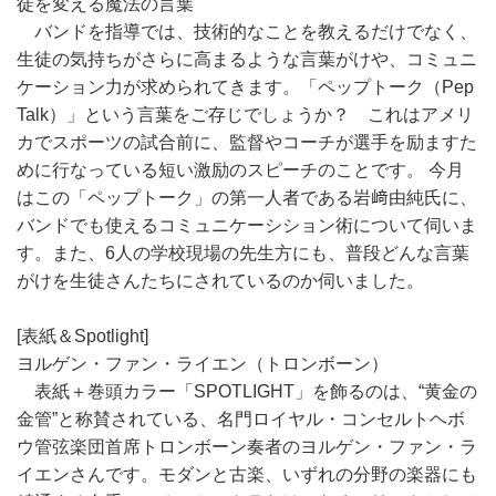
徒を変える魔法の言葉
バンドを指導では、技術的なことを教えるだけでなく、
生徒の気持ちがさらに高まるような言葉がけや、コミュニ
ケーション力が求められてきます。「ペップトーク（Pep
Talk）」という言葉をご存じでしょうか？ これはアメリ
カでスポーツの試合前に、監督やコーチが選手を励ますた
めに行なっている短い激励のスピーチのことです。 今月
はこの「ペップトーク」の第一人者である岩﨑由純氏に、
バンドでも使えるコミュニケーシション術について伺いま
す。また、6人の学校現場の先生方にも、普段どんな言葉
がけを生徒さんたちにされているのか伺いました。
[表紙＆Spotlight]
ヨルゲン・ファン・ライエン（トロンボーン）
表紙＋巻頭カラー「SPOTLIGHT」を飾るのは、“黄金の
金管”と称賛されている、名門ロイヤル・コンセルトヘボ
ウ管弦楽団首席トロンボーン奏者のヨルゲン・ファン・ラ
イエンさんです。モダンと古楽、いずれの分野の楽器にも