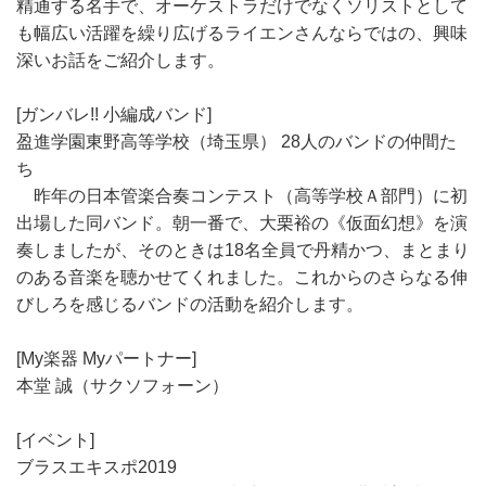
精通する名手で、オーケストラだけでなくソリストとして
も幅広い活躍を繰り広げるライエンさんならではの、興味
深いお話をご紹介します。
[ガンバレ!! 小編成バンド]
盈進学園東野高等学校（埼玉県） 28人のバンドの仲間た
ち
昨年の日本管楽合奏コンテスト（高等学校Ａ部門）に初
出場した同バンド。朝一番で、大栗裕の《仮面幻想》を演
奏しましたが、そのときは18名全員で丹精かつ、まとまり
のある音楽を聴かせてくれました。これからのさらなる伸
びしろを感じるバンドの活動を紹介します。
[My楽器 Myパートナー]
本堂 誠（サクソフォーン）
[イベント]
ブラスエキスポ2019