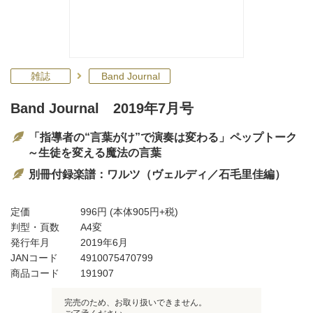
雑誌
Band Journal
Band Journal 2019年7月号
「指導者の“言葉がけ”で演奏は変わる」ペップトーク
～生徒を変える魔法の言葉
別冊付録楽譜：ワルツ（ヴェルディ／石毛里佳編）
定価
996円
(本体905円+税)
判型・頁数
A4変
発行年月
2019年6月
JANコード
4910075470799
商品コード
191907
完売のため、お取り扱いできません。