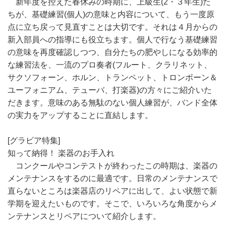
新年度を控えた春休みの時期に、上級生(2・３年生)た
ちが、基礎練習(個人)の意味と内容について、もう一度原
点に立ち戻って見直すことは大切です。それは４月からの
新入部員への指導にも役立ちます。個人で行なう基礎練習
の意味を再度確認しつつ、自分たちの肥やしになる効率的
な練習法を、一流のプロ奏者(フルート、クラリネット、
サクソフォーン、ホルン、トランペット、トロンボーン＆
ユーフォニアム、テューバ、打楽器)の方々にご紹介いた
だきます。意味のある無駄のない個人練習が、バンド全体
の実力をアップすることに直結します。
[グラビア特集]
知って納得！ 楽器のお手入れ
コンクールやコンテストが終わったこの時期は、楽器の
メンテナンスをするのに最適です。日常のメンテナンスで
直らないところは楽器店のリペアに出して、よい状態で新
学期を迎えたいものです。そこで、いろいろな角度からメ
ンテナンスとリペアについて紹介します。