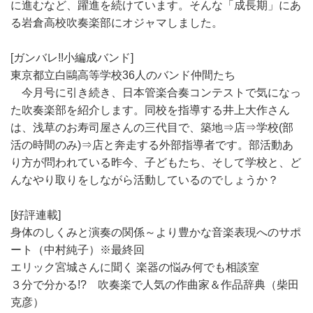
に進むなど、躍進を続けています。そんな「成長期」にあ
る岩倉高校吹奏楽部にオジャマしました。
[ガンバレ!!小編成バンド]
東京都立白鷗高等学校36人のバンド仲間たち
今月号に引き続き、日本管楽合奏コンテストで気になっ
た吹奏楽部を紹介します。同校を指導する井上大作さん
は、浅草のお寿司屋さんの三代目で、築地⇒店⇒学校(部
活の時間のみ)⇒店と奔走する外部指導者です。部活動あ
り方が問われている昨今、子どもたち、そして学校と、ど
んなやり取りをしながら活動しているのでしょうか？
[好評連載]
身体のしくみと演奏の関係～より豊かな音楽表現へのサポ
ート（中村純子）※最終回
エリック宮城さんに聞く 楽器の悩み何でも相談室
３分で分かる!? 吹奏楽で人気の作曲家＆作品辞典（柴田
克彦）