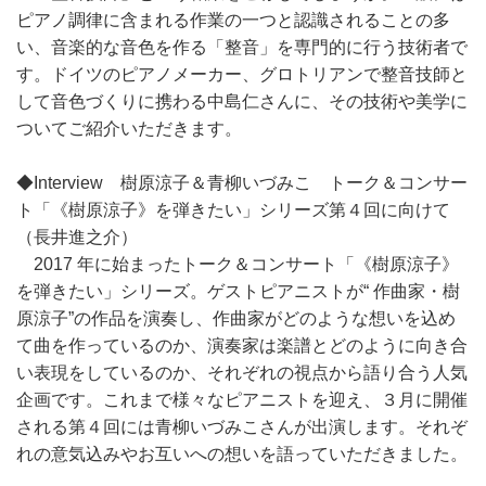
ピアノ調律に含まれる作業の一つと認識されることの多
い、音楽的な音色を作る「整音」を専門的に行う技術者で
す。ドイツのピアノメーカー、グロトリアンで整音技師と
して音色づくりに携わる中島仁さんに、その技術や美学に
ついてご紹介いただきます。
◆Interview 樹原涼子＆青柳いづみこ トーク＆コンサー
ト「《樹原涼子》を弾きたい」シリーズ第４回に向けて
（長井進之介）
2017 年に始まったトーク＆コンサート「《樹原涼子》
を弾きたい」シリーズ。ゲストピアニストが“ 作曲家・樹
原涼子”の作品を演奏し、作曲家がどのような想いを込め
て曲を作っているのか、演奏家は楽譜とどのように向き合
い表現をしているのか、それぞれの視点から語り合う人気
企画です。これまで様々なピアニストを迎え、３月に開催
される第４回には青柳いづみこさんが出演します。それぞ
れの意気込みやお互いへの想いを語っていただきました。