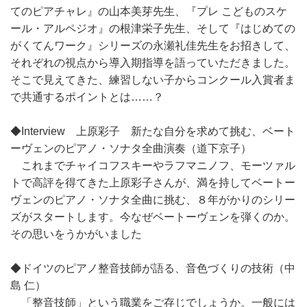
てのピアチャレ』の山本美芽先生、『プレ こどものスケ
ール・アルペジオ』の根津栄子先生、そして『はじめての
がくてんワーク』シリーズの永瀬礼佳先生をお招きして、
それぞれの視点から導入期指導を語っていただきました。
そこで見えてきた、練習しない子からコンクール入賞者ま
で共通するポイントとは……？
◆Interview 上原彩子 新たな自分を求めて挑む、ベート
ーヴェンのピアノ・ソナタ全曲演奏（道下京子）
これまでチャイコフスキーやラフマニノフ、モーツァル
トで高評を得てきた上原彩子さんが、満を持してベートー
ヴェンのピアノ・ソナタ全曲に挑む、８年がかりのシリー
ズがスタートします。今なぜベートーヴェンを弾くのか。
その思いをうかがいました
◆ドイツのピアノ整音技師が語る、音色づくりの技術（中
島 仁）
「整音技師」という職業をご存じでしょうか。一般には