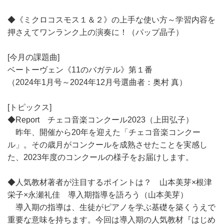
◆《ミクロコスモス１＆２》の上手な使い方～学習内容を
押さえてワンランク上の演奏に！（パップ晶子）
[今月の課題曲]
ベートーヴェン《11のバガテル》第１番
（2024年1月号～2024年12月号選曲者：奥村 真）
[トピックス]
◆Report チェコ音楽コンクール2023（上田弘子）
昨年、開催から20年を迎えた「チェコ音楽コンクー
ル」。その歳月がコンクールを成熟させたことを実感し
た、2023年度のコンクールの様子をお届けします。
◆人気教材著者が注目するポイントは？ 山本美芽×根津
栄子×永瀬礼佳 導入期指導を語ろう（山本美芽）
導入期の指導は、生徒がピアノを学ぶ基礎を築くうえで
重要な意味を持ちます。今回は導入期の人気教材『はじめ