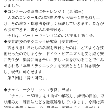
いました。
◆コンクール課題曲にチャレンジ！（東 誠三）
人気のコンクールの課題曲の中から毎号１曲を取り上
げ、その演奏・指導法を詳しく解説していきます。見なが
ら演奏できる、書き込み楽譜付き。
今月は、ベートーヴェン《11のバガテル》第１番。
◆安井教授のテクニック研究室（安井耕一）
古き良き巨匠たちの名演を裏付けたのは、どのような技
術だったのでしょうか。ドイツ・ピアニズムを受け継ぐ安
井先生が、楽音に向き合い、美しい音を求めることで生み
出される「本当のテクニック」を実践とともに解き明か
し、現代に蘇らせます。
第７回は「音の研究」。
◆チェルニークリニック（奈良井巳城）
『チェルニー30番』を１曲ずつ解説し、練習の目的、取
り組み方、練習法などを徹底解剖していきます。今回は第
23番の重音スケールで、目指せ・究極の左右コラボ！！。