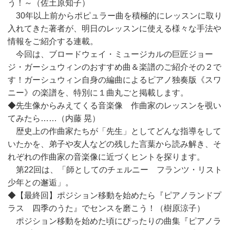
う！～（佐土原知子）
30年以上前からポピュラー曲を積極的にレッスンに取り
入れてきた著者が、明日のレッスンに使える様々な手法や
情報をご紹介する連載。
今回は、ブロードウェイ・ミュージカルの巨匠ジョー
ジ・ガーシュウィンのおすすめ曲＆楽譜のご紹介その２で
す！ガーシュウィン自身の編曲によるピアノ独奏版《スワ
ニー》の楽譜を、特別に１曲丸ごと掲載します。
◆先生像からみえてくる音楽像 作曲家のレッスンを覗い
てみたら……（内藤 晃）
歴史上の作曲家たちが「先生」としてどんな指導をして
いたかを、弟子や友人などの残した言葉から読み解き、そ
れぞれの作曲家の音楽像に近づくヒントを探ります。
第22回は、「師としてのチェルニー フランツ・リスト
少年との邂逅」。
◆【最終回】ポジション移動を始めたら『ピアノランドプ
ラス 四季のうた』でセンスを磨こう！（樹原涼子）
ポジション移動を始めた頃にぴったりの曲集『ピアノラ