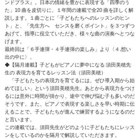
ンドプラス』。日本の情緒を豊かに表現する「四季のう
た」10 曲を皮切りに、１年間の連載で全20 曲を詳しく解
説します。１曲ごとに「子どもたちへのレッスンのヒン
ト」と、「先生方へ センスを磨くポイント」を３つずつ
あげて、指導に役立ていただき、様々な曲の演奏へとつな
げます。
最終回は「６手連弾・４手連弾の楽しみ」より〈４.想い
出の中に〉。
◆【隔月連載】子どもがピアノに夢中になる 須田美穂先
生の 表現力を育てるレッスン法（須田美穂）
「子どもたちの表現力を育てるには、ぜひ導入期から始
めてほしい」という須田美穂先生。あとから表現力をつけ
るには意外に時間が掛かり、途中で伸び悩む子も多いのだ
そうです。また、ピアノで表現する楽しさを早い時期に伝
えることで、子どもたちが進んで練習するようになるのだ
と言います。
この連載では、須田先生がどのように子どもたちにレッス
ンをしているのかを隔月で解説していただきます。