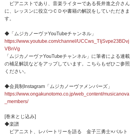
ピアニストであり、音楽ライターである長井進之介さん
に、レッスンに役立つＣＤや書籍の解説をしていただきま
す。
◆「ムジカノーヴァYouTubeチャンネル」
https://www.youtube.com/channel/UCCws_TIjSvpe23BDvj
VBnVg
「ムジカノーヴァYouTubeチャンネル」に筆者による連載
の補足解説などをアップしています。こちらもぜひご参照
ください。
◆会員制Instagram「ムジカノーヴァメンバーズ」
https://www.ongakunotomo.co.jp/web_content/musicanova
_members/
[巻末とじ込み]
◆楽譜
ピアニスト、レパートリーを語る 金子三勇士×バルト