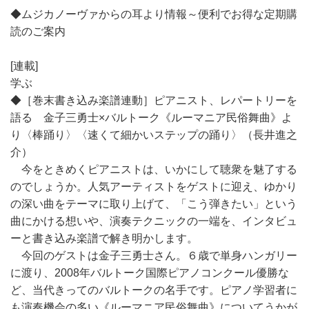
◆ムジカノーヴァからの耳より情報～便利でお得な定期購
読のご案内
[連載]
学ぶ
◆［巻末書き込み楽譜連動］ピアニスト、レパートリーを
語る 金子三勇士×バルトーク《ルーマニア民俗舞曲》よ
り〈棒踊り〉〈速くて細かいステップの踊り〉（長井進之
介）
今をときめくピアニストは、いかにして聴衆を魅了する
のでしょうか。人気アーティストをゲストに迎え、ゆかり
の深い曲をテーマに取り上げて、「こう弾きたい」という
曲にかける想いや、演奏テクニックの一端を、インタビュ
ーと書き込み楽譜で解き明かします。
今回のゲストは金子三勇士さん。６歳で単身ハンガリー
に渡り、2008年バルトーク国際ピアノコンクール優勝な
ど、当代きってのバルトークの名手です。ピアノ学習者に
も演奏機会の多い《ルーマニア民俗舞曲》についてうかが