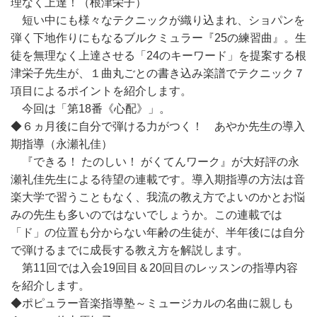
理なく上達！（根津栄子）
短い中にも様々なテクニックが織り込まれ、ショパンを
弾く下地作りにもなるブルクミュラー『25の練習曲』。生
徒を無理なく上達させる「24のキーワード」を提案する根
津栄子先生が、１曲丸ごとの書き込み楽譜でテクニック７
項目によるポイントを紹介します。
今回は「第18番《心配》」。
◆６ヵ月後に自分で弾ける力がつく！ あやか先生の導入
期指導（永瀬礼佳）
『できる！ たのしい！ がくてんワーク』が大好評の永
瀬礼佳先生による待望の連載です。導入期指導の方法は音
楽大学で習うこともなく、我流の教え方でよいのかとお悩
みの先生も多いのではないでしょうか。この連載では
「ド」の位置も分からない年齢の生徒が、半年後には自分
で弾けるまでに成長する教え方を解説します。
第11回では入会19回目＆20回目のレッスンの指導内容
を紹介します。
◆ポピュラー音楽指導塾～ミュージカルの名曲に親しも