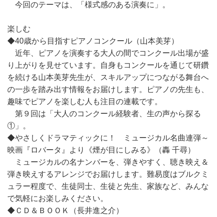
今回のテーマは、「様式感のある演奏に」。
楽しむ
◆40歳から目指すピアノコンクール（山本美芽）
近年、ピアノを演奏する大人の間でコンクール出場が盛
り上がりを見せています。自身もコンクールを通じて研鑽
を続ける山本美芽先生が、スキルアップにつながる舞台へ
の一歩を踏み出す情報をお届けします。ピアノの先生も、
趣味でピアノを楽しむ人も注目の連載です。
第９回は「大人のコンクール経験者、生の声から探る
①」。
◆やさしくドラマティックに！ ミュージカル名曲連弾～
映画『ロバータ』より《煙が目にしみる》（轟 千尋）
ミュージカルの名ナンバーを、弾きやすく、聴き映え＆
弾き映えするアレンジでお届けします。難易度はブルクミ
ュラー程度で、生徒同士、生徒と先生、家族など、みんな
で気軽にお楽しみください。
◆ＣＤ＆ＢＯＯＫ（長井進之介）