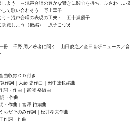
出しよう！～混声合唱の豊かな響きに関心を持ち、ふさわしい
かして歌い合わそう 野上華子
おう～混声合唱の表現の工夫～ 五十嵐優子
に挑戦しよう（後編） 原子こづえ
一冊 千野 周／著者に聞く 山田俊之／全日音研ニュース／
せ
全曲収録ＣＤ付き
寛作詞｜大藤 史作曲｜田中達也編曲
作詞・作曲｜富澤 裕編曲
作詞・作曲
詞・作曲｜富澤 裕編曲
うちだそのみ作詞｜松井孝夫作曲
子作詞・作曲