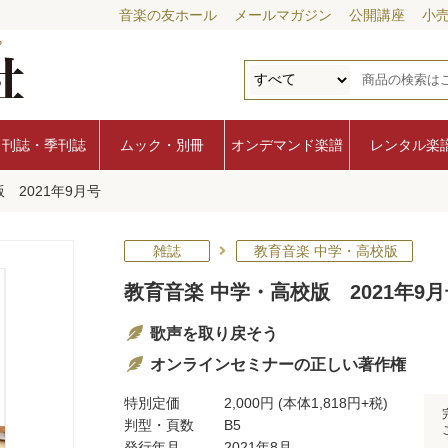
音楽の友ホール
メールマガジン
公開講座
小
月刊誌・季刊誌
ムック・別冊
オンデマンド楽譜
レンタル楽
 2021年9月号
雑誌
教育音楽 中学・高校版
教育音楽 中学・高校版 2021年9月
歌声を取り戻そう
オンラインセミナーの正しい著作権
特別定価
2,000円
(本体1,818円+税)
判型・頁数
B5
発行年月
2021年8月