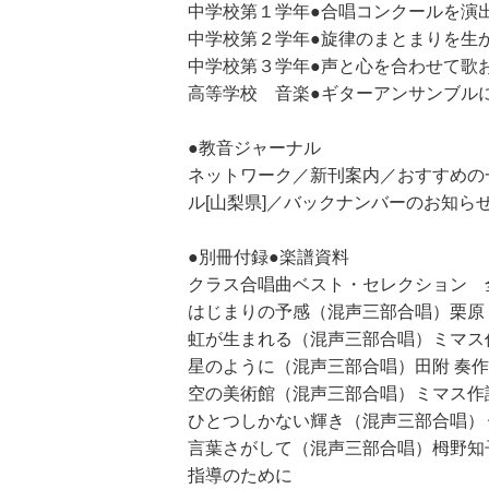
中学校第１学年●合唱コンクールを演
中学校第２学年●旋律のまとまりを生
中学校第３学年●声と心を合わせて歌
高等学校 音楽●ギターアンサンブル
●教音ジャーナル
ネットワーク／新刊案内／おすすめの
ル[山梨県]／バックナンバーのお知ら
●別冊付録●楽譜資料
クラス合唱曲ベスト・セレクション 
はじまりの予感（混声三部合唱）栗原 
虹が生まれる（混声三部合唱）ミマス
星のように（混声三部合唱）田附 奏
空の美術館（混声三部合唱）ミマス作
ひとつしかない輝き（混声三部合唱）
言葉さがして（混声三部合唱）栂野知
指導のために