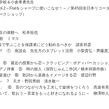
学校＆小倉孝勇先生
annel Vol.2～Flatをシャープに使いこなせ！～／第45回全日
ークショップ）
生の体験へ 松本拓也
 歌 ミマス
学級で学ぶことを保護者にどう勧めるべきか 諸富祥彦
？ ① 座談会 先生方のタブレット活用 小梨貴弘・齊藤貴
 ⑥ 最近の授業から②～クラッピング・ボディパーカッショ
アノ伴奏 ⑤ 時の旅人（深田じゅんこ作詞／橋本祥路作曲）
楽遊び ⑯ 歌詞から楽曲をイメージする② 渡辺行野
～ ? 天才・野田秀樹 清水敬一
」 ⑥ 音のつながり方を工夫して旋律をつくろう 髙道有美
聴いて、歌おう～音楽をもっと好きになれるように～ 柳澤幹人