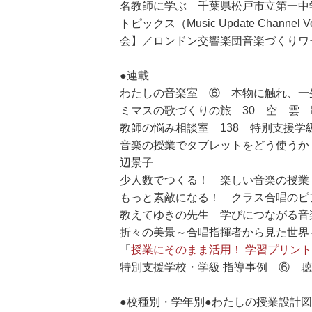
名教師に学ぶ 千葉県松戸市立第一中
トピックス（Music Update Ch
会】／ロンドン交響楽団音楽づくりワ
●連載
わたしの音楽室 ⑥ 本物に触れ、一
ミマスの歌づくりの旅 30 空 雲
教師の悩み相談室 138 特別支援
音楽の授業でタブレットをどう使うか
辺景子
少人数でつくる！ 楽しい音楽の授業
もっと素敵になる！ クラス合唱のピ
教えてゆきの先生 学びにつながる音
折々の美景～合唱指揮者から見た世界
「
授業にそのまま活用！ 学習プリント
特別支援学校・学級 指導事例 ⑥ 
●校種別・学年別●わたしの授業設計図