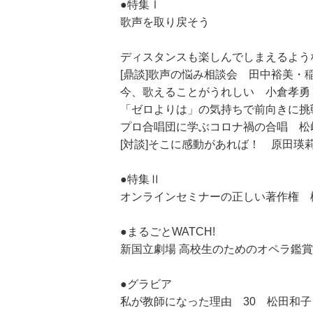
●特集Ⅰ
歌声を取り戻そう
ディスタンスも楽しんでしまえるよう
[鼎談]歌声の悩み相談会 田中裕美・
今、歌えることがうれしい 小倉孝勇
「ゼロよりは」の気持ちで前向きに挑
プロ合唱団に学ぶコロナ禍の合唱 松
[対談]そこに感動があれば！ 原田瑛
●特集Ⅱ
オンラインセミナーの正しい著作権 
●まるごとWATCH!
新国立劇場 高校生のためのオペラ鑑賞
●グラビア
私が教師になった理由 30 松田和子