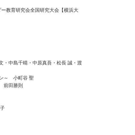
本リコーダー教育研究会全国研究大会【横浜大
文・中島千晴・中原真吾・松長 誠・渡
ン～ 小町谷 聖
 前田勝則
子