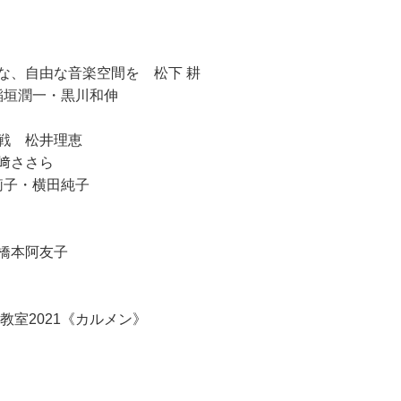
な、自由な音楽空間を 松下 耕
稲垣潤一・黒川和伸
戦 松井理恵
﨑ささら
莉子・横田純子
橋本阿友子
教室2021《カルメン》