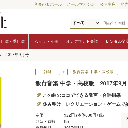
音楽の友ホール
メールマガジン
公開講座
小
月刊誌・季刊誌
ムック・別冊
オンデマンド楽譜
レンタル楽
 2017年9月号
雑誌
教育音楽 中学・高校版
教育音楽 中学・高校版 2017年9月
この曲のココでできる発声・合唱指導
休み明け レクリエーション・ゲームで
定価
922円
(本体838円+税)
判型・頁数
B5
発行年月
2017年8月