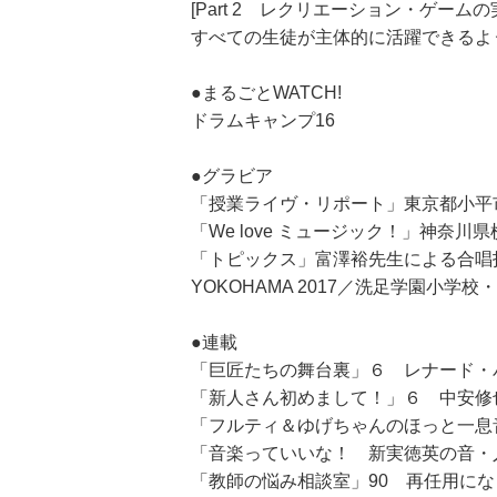
[Part 2 レクリエーション・ゲームの
すべての生徒が主体的に活躍できるよ
●まるごとWATCH!
ドラムキャンプ16
●グラビア
「授業ライヴ・リポート」東京都小平
「We love ミュージック！」神奈
「トピックス」富澤裕先生による合唱指
YOKOHAMA 2017／洗足学園
●連載
「巨匠たちの舞台裏」６ レナード・
「新人さん初めまして！」６ 中安修
「フルティ＆ゆげちゃんのほっと一息
「音楽っていいな！ 新実徳英の音・
「教師の悩み相談室」90 再任用に