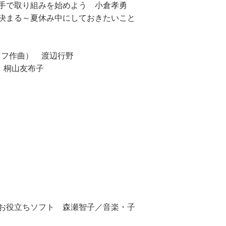
手で取り組みを始めよう 小倉孝勇
決まる～夏休み中にしておきたいこと
コフ作曲） 渡辺行野
う！ 桐山友布子
お役立ちソフト 森瀬智子／音楽・子