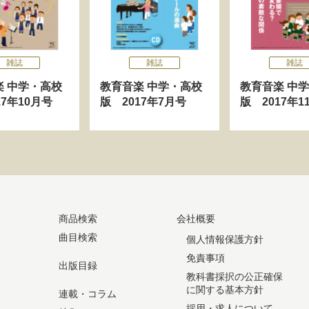
雑誌
雑誌
雑誌
楽 中学・高校
教育音楽 中学・高校
教育音楽 中
17年10月号
版 2017年7月号
版 2017年1
商品検索
会社概要
曲目検索
個人情報保護方針
免責事項
出版目録
教科書採択の公正確保
に関する基本方針
連載・コラム
採用・求人について