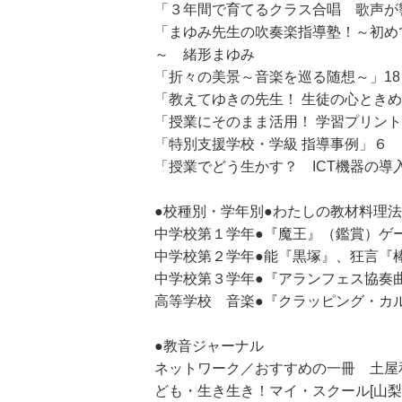
「３年間で育てるクラス合唱 歌声が
「まゆみ先生の吹奏楽指導塾！～初め
～ 緒形まゆみ
「折々の美景～音楽を巡る随想～」1
「教えてゆきの先生！ 生徒の心とき
「授業にそのまま活用！ 学習プリント」54 
「特別支援学校・学級 指導事例」６
「授業でどう生かす？ ICT機器の導
●校種別・学年別●わたしの教材料理法
中学校第１学年●『魔王』（鑑賞）ゲ
中学校第２学年●能『黒塚』、狂言『
中学校第３学年●『アランフェス協奏
高等学校 音楽●『クラッピング・カ
●教音ジャーナル
ネットワーク／おすすめの一冊 土屋
ども・生き生き！マイ・スクール[山