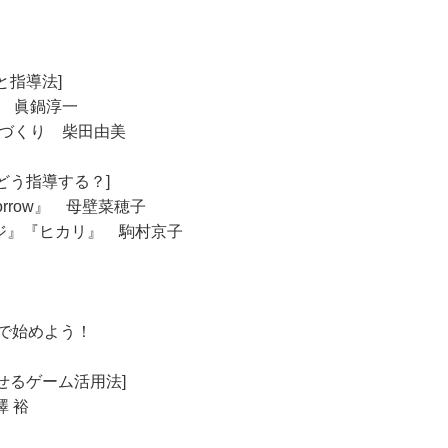
と指導法]
唱 眞鍋淳一
合唱づくり 柴田由美
でどう指導する？]
omorrow』 母壁菜穂子
ジ』『ヒカリ』 駒村京子
で始めよう！
かせるゲーム活用法]
 裕