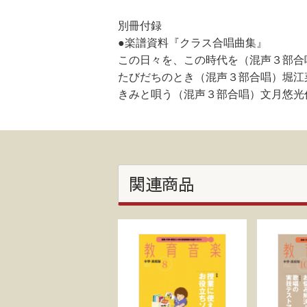
別冊付録
●楽譜資料『クラス合唱曲集』
この日々を、この時代を（混声３部合
たびだちのとき（混声３部合唱）堀江
きみと唄う（混声３部合唱）文月悠光
関連商品