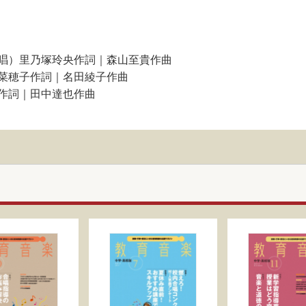
唱）里乃塚玲央作詞｜森山至貴作曲
菜穂子作詞｜名田綾子作曲
作詞｜田中達也作曲