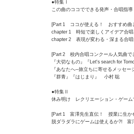
●特集Ⅰ
この曲のココでできる発声・合唱指導
[Part 1 ココが使える！ おすすめ曲
chapter 1 時短で楽しくアイデア合
chapter 2 表現が変わる・深まる
[Part 2 校内合唱コンクール人気曲
『大切なもの』『Let’s search for T
『あなたへ─旅立ちに寄せるメッセー
『群青』『はじまり』 小村 聡
●特集Ⅱ
休み明け レクリエーション・ゲーム
[Part 1 富澤先生直伝！ 授業に生
脱ダラダラにゲームは使えるか?! 富澤