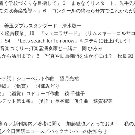
響く学校づくりを目指して」６ まもなくリスタート、先手先
ての吹奏楽指導～」６ コンクールの終わらせ方でこれからが
8 善玉ダブルスタンダード 清水敬一
めく鑑賞授業」18 『シェエラザード』（リムスキー・コルサ
『Let's search for Tomorrow』をステキに仕上げよ
 音楽づくり～打楽器演奏家と一緒に 岡 ひろみ
入から活用まで」６ 写真や動画機能を生かすには？ 松長 誠
ーテ詞｜シューベルト作曲 望月光祐
棒縛』（鑑賞） 阿部みどり
曲』（鑑賞）ロドリーゴ作曲 鏡 千佳子
ルテット第１番』（創作）長谷部匡俊作曲 猿賀智美
和彦／新刊案内／著者に聞く 加藤徹也／とっておき！ 私の
梨]／全日音研ニュース／バックナンバーのお知らせ