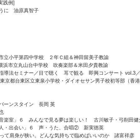
実践例]
うに 油原真智子
市立小平第四中学校 ２年Ｃ組＆神田留美子教諭
川県横浜市立丸山台中学校 吹奏楽部＆米田夕貴教諭
導法セミナー／目で聴く 耳で観る 即興コンサート vol.3
小学校・東京都台東区立東泉小学校・ダイオセサン男子校初等部（香
バーンスタイン 長岡 英
也
音楽室」６ みんなで見る夢は楽しい！ 古川敏子・弓削田健
人・出会い」６ 声・うた、合唱② 新実徳英
なって肩身が狭い。どんな気持ちで臨めばいいのか 諸富祥彦