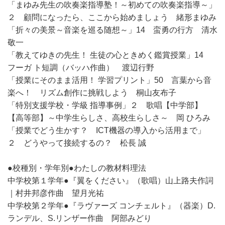
「まゆみ先生の吹奏楽指導塾！～初めての吹奏楽指導～」
２ 顧問になったら、ここから始めましょう 緒形まゆみ
「折々の美景～音楽を巡る随想～」14 蛮勇の行方 清水
敬一
「教えてゆきの先生！ 生徒の心ときめく鑑賞授業」14
フーガ ト短調（バッハ作曲） 渡辺行野
「授業にそのまま活用！ 学習プリント」50 言葉から音
楽へ！ リズム創作に挑戦しよう 桐山友布子
「特別支援学校・学級 指導事例」２ 歌唱【中学部】
【高等部】～中学生らしさ、高校生らしさ～ 岡 ひろみ
「授業でどう生かす？ ICT機器の導入から活用まで」
２ どうやって接続するの？ 松長 誠
●校種別・学年別●わたしの教材料理法
中学校第１学年●『翼をください』（歌唱）山上路夫作詞
｜村井邦彦作曲 望月光祐
中学校第２学年●『ラヴァーズ コンチェルト』（器楽）D.
ランデル、S.リンザー作曲 阿部みどり