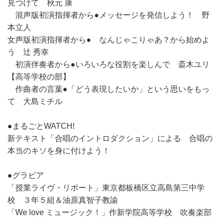
見つけて 秋元 康
混声版初演指揮者から●メッセージを発信しよう！ 野
本立人
女声版初演指揮者から● なんじゃこりゃあ？から始めよ
う 辻 秀幸
初演伴奏者から●いろいろな役割を楽しんで 斎木ユリ
【高等学校の部】
作曲者の言葉●「どう表現したいか」という思いをもっ
て 大島ミチル
●まるごとWATCH!
新テキスト「合唱のイントロダクション」による 合唱の
本当のキソを身に付けよう！
●グラビア
「授業ライヴ・リポート」東京都板橋区立高島第三中学
校 ３年５組＆油原真智子教諭
「We love ミュージック！」作新学院高等学校 吹奏楽部