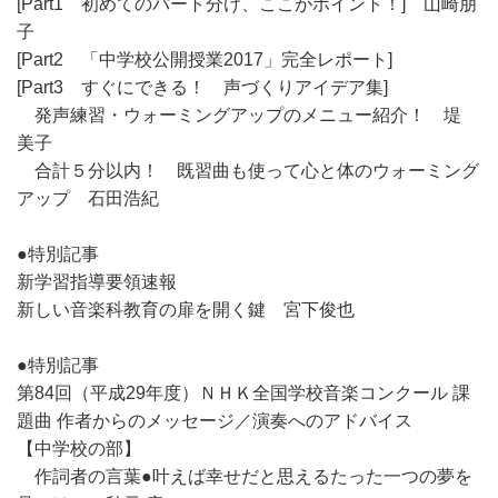
[Part1 初めてのパート分け、ここがポイント！] 山崎朋
子
[Part2 「中学校公開授業2017」完全レポート]
[Part3 すぐにできる！ 声づくりアイデア集]
発声練習・ウォーミングアップのメニュー紹介！ 堤
美子
合計５分以内！ 既習曲も使って心と体のウォーミング
アップ 石田浩紀
●特別記事
新学習指導要領速報
新しい音楽科教育の扉を開く鍵 宮下俊也
●特別記事
第84回（平成29年度）ＮＨＫ全国学校音楽コンクール 課
題曲 作者からのメッセージ／演奏へのアドバイス
【中学校の部】
作詞者の言葉●叶えば幸せだと思えるたった一つの夢を