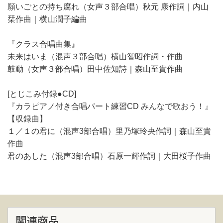
願いごとの持ち腐れ（女声３部合唱）秋元 康作詞｜内山
栞作曲｜横山潤子編曲
『クラス合唱曲集』
未来はいま（混声３部合唱）横山智昭作詞・作曲
鼓動（女声３部合唱）田中佐知詩｜森山至貴作曲
[とじこみ付録●CD]
『カラピアノ付き合唱パート練習CD みんなで歌おう！』
【収録曲】
１／１の君に（混声3部合唱）里乃塚玲央作詞｜森山至貴
作曲
君のあした（混声3部合唱）石原一輝作詞｜大田桜子作曲
関連商品