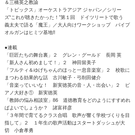
＆三橋英之教諭
「トピックス」オーケストラアジア ジャパン／シリー
ズ“これが聴きたかった！”第１回 ドイツリートで歌う
義太夫で語る「魔王」／大人向けワークショップ パイプ
オルガンはヒミツ基地!!
●連載
「巨匠たちの舞台裏」２ グレン・グールド 長岡 英
「新人さん初めまして！」２ 神田留美子
「フルティ＆ゆげちゃんのほっと一息音楽室」２ 校歌に
まつわる効果的な話 古川敏子・弓削田健介
「音楽っていいな！ 新実徳英の音・人・出会い」２ ピ
アノ大好き① 新実徳英
「教師の悩み相談室」86 道徳教育をどのようにすすめれ
ばよいでしょうか？ 諸富祥彦
「３年間で育てるクラス合唱 歌声が響く学校づくりを目
指して」２ １年生の歌声活動はスタートダッシュが大
切 小倉孝勇