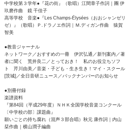
中学校第３学年●『花の街』（歌唱）江間章子作詞｜團 伊
玖磨作曲 鏡 千佳子
高等学校 音楽●『Les Champs-Élysées（おおシャンゼリ
ゼ）』（歌唱）Ｐ.ドラノエ作詞｜Ｍ.ディガン作曲 猿賀
智美
●教音ジャーナル
ネットワーク／おすすめの一冊 伊沢弘通／新刊案内／著
者に聞く 荒井良二／とっておき！ 私のお役立ちソフ
ト 芹川由美／音楽・子ども・生き生き！マイ・スクール
[茨城]／全日音研ニュース／バックナンバーのお知らせ
●別冊付録
楽譜資料
『第84回（平成29年度）ＮＨＫ全国学校音楽コンクール
〔中学校の部〕課題曲』
願いごとの持ち腐れ（混声３部合唱）秋元 康作詞｜内山
栞作曲｜横山潤子編曲