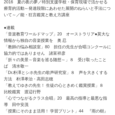
2016 夏の夜の夢／特別支援学校・保育現場で活かせる
療育的活動～発達段階にあわせた展開のねらいと手法につ
いて～／能・狂言鑑賞と教え方講座
●連載
「音楽教育ワールドマップ」20 オーストラリア●莫大な
情報から独自の音楽授業を 奥 忍
「教師の悩み相談室」80 担任の先生が合唱コンクールに
協力的ではありません 諸富祥彦
「折々の美景～音楽を巡る随想～」８ 受け取ったこと
ば 清水敬一
「Dr.朴澤とシホ先生の歌声研究室」８ 声を大きくする
方法 朴澤孝治・高田志穂
「教えてゆきの先生！ 生徒の心ときめく鑑賞授業」８
比較鑑賞 渡辺行野
「心でつながるクラス合唱」20 最高の指導と最悪な指
導 田中安茂
「授業にそのまま活用！ 学習プリント」44 『雨の樹』