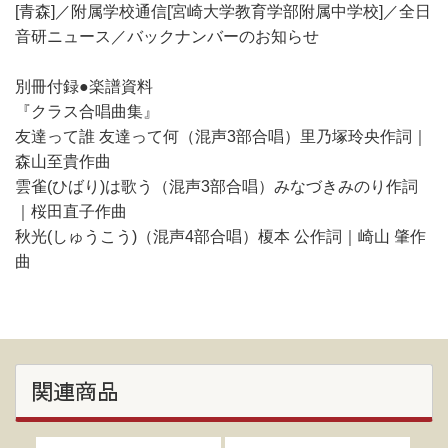
[青森]／附属学校通信[宮崎大学教育学部附属中学校]／全日
音研ニュース／バックナンバーのお知らせ
別冊付録●楽譜資料
『クラス合唱曲集』
友達って誰 友達って何（混声3部合唱）里乃塚玲央作詞｜
森山至貴作曲
雲雀(ひばり)は歌う（混声3部合唱）みなづきみのり作詞
｜桜田直子作曲
秋光(しゅうこう)（混声4部合唱）榎本 公作詞｜崎山 肇作
曲
関連商品