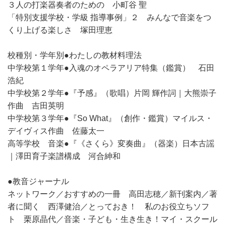
３人の打楽器奏者のための 小町谷 聖
「特別支援学校・学級 指導事例」２ みんなで音楽をつ
くり上げる楽しさ 塚田理恵
校種別・学年別●わたしの教材料理法
中学校第１学年●入魂のオペラアリア特集（鑑賞） 石田
浩紀
中学校第２学年●『予感』（歌唱）片岡 輝作詞｜大熊崇子
作曲 吉田英明
中学校第３学年●『So What』（創作・鑑賞）マイルス・
デイヴィス作曲 佐藤太一
高等学校 音楽●『《さくら》変奏曲』（器楽）日本古謡
｜澤田育子楽譜構成 河合紳和
●教音ジャーナル
ネットワーク／おすすめの一冊 高田志穂／新刊案内／著
者に聞く 西澤健治／とっておき！ 私のお役立ちソフ
ト 栗原晶代／音楽・子ども・生き生き！マイ・スクール