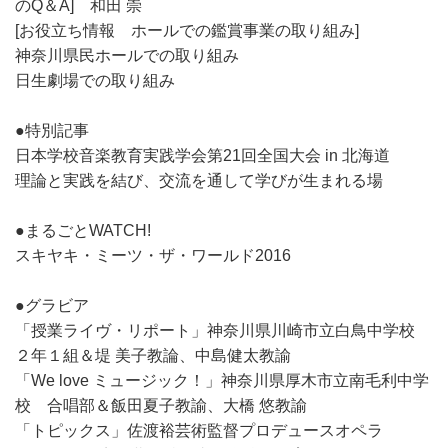
のQ＆A] 和田 崇
[お役立ち情報 ホールでの鑑賞事業の取り組み]
神奈川県民ホールでの取り組み
日生劇場での取り組み
●特別記事
日本学校音楽教育実践学会第21回全国大会 in 北海道
理論と実践を結び、交流を通して学びが生まれる場
●まるごとWATCH!
スキヤキ・ミーツ・ザ・ワールド2016
●グラビア
「授業ライヴ・リポート」神奈川県川崎市立白鳥中学校
２年１組＆堤 美子教論、中島健太教諭
「We love ミュージック！」神奈川県厚木市立南毛利中学
校 合唱部＆飯田夏子教諭、大橋 悠教諭
「トピックス」佐渡裕芸術監督プロデュースオペラ