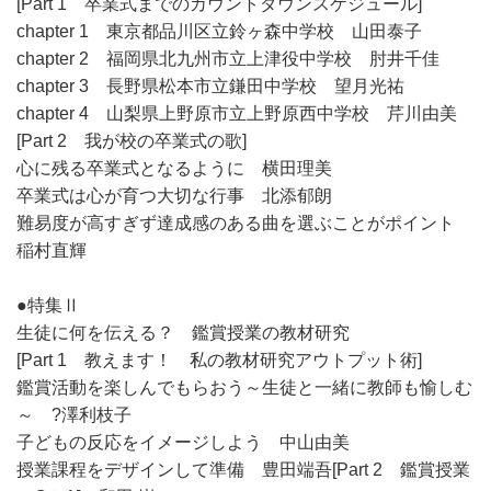
[Part 1 卒業式までのカウントダウンスケジュール]
chapter 1 東京都品川区立鈴ヶ森中学校 山田泰子
chapter 2 福岡県北九州市立上津役中学校 肘井千佳
chapter 3 長野県松本市立鎌田中学校 望月光祐
chapter 4 山梨県上野原市立上野原西中学校 芹川由美
[Part 2 我が校の卒業式の歌]
心に残る卒業式となるように 横田理美
卒業式は心が育つ大切な行事 北添郁朗
難易度が高すぎず達成感のある曲を選ぶことがポイント
稲村直輝
●特集Ⅱ
生徒に何を伝える？ 鑑賞授業の教材研究
[Part 1 教えます！ 私の教材研究アウトプット術]
鑑賞活動を楽しんでもらおう～生徒と一緒に教師も愉しむ
～ ?澤利枝子
子どもの反応をイメージしよう 中山由美
授業課程をデザインして準備 豊田端吾[Part 2 鑑賞授業