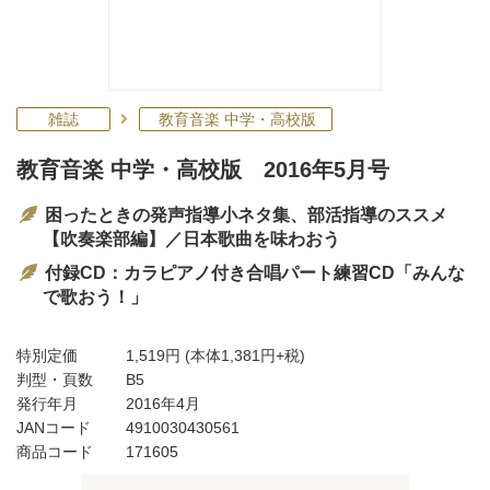
雑誌
教育音楽 中学・高校版
教育音楽 中学・高校版 2016年5月号
困ったときの発声指導小ネタ集、部活指導のススメ
【吹奏楽部編】／日本歌曲を味わおう
付録CD：カラピアノ付き合唱パート練習CD「みんな
で歌おう！」
特別定価
1,519円
(本体1,381円+税)
判型・頁数
B5
発行年月
2016年4月
JANコード
4910030430561
商品コード
171605