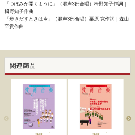
「つぼみが開くように」（混声3部合唱）栂野知子作詞｜
栂野知子作曲
「歩きだすときは今」（混声3部合唱）栗原 寛作詞｜森山
至貴作曲
関連商品
雑誌
雑誌