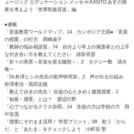
ュージック エデュケーション メッセ in KANTO あすの授
業を考えよう「世界民族音楽」編
●連載
「音楽教育ワールドマップ」14 カンボジア王国●「音楽
の授業」の行方 岡崎淑子
「教師の悩み相談室」74 自分より年上の保護者との上手
な付き合い方を教えてください 諸富祥彦
「折々の美景～音楽を巡る随想～」2 タクシー数 清水
敬一
「Dr.朴澤とシホ先生の歌声研究室」2 声が出る仕組み
朴澤孝治・高田志穂
「教えてゆきの先生！ 生徒の心ときめく鑑賞授業」2
「知覚・感受」とは？ 渡辺行野
「心でつながるクラス合唱」14 生徒の力は学校の力 田
中安茂
「授業にそのまま活用！ 学習プリント」38 歌う「から
だ」と「あたま」をチェックしよう 小町谷 聖