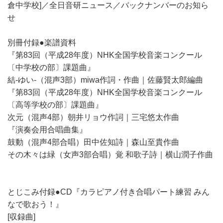
倉中学校]／全日音研ニュース／バックナンバーのお知ら
せ
別冊付録●楽譜資料
『第83回（平成28年度）NHK全国学校音楽コンクール
〔中学校の部〕課題曲』
結-ゆい-（混声3部）miwa作詞・作曲｜佐藤賢太郎編曲
『第83回（平成28年度）NHK全国学校音楽コンクール
〔高等学校の部〕課題曲』
次元（混声4部）朝井リョウ作詞｜三宅悠太作曲
『演奏会用合唱曲集』
鼓動（混声4部合唱）田中佐知詩｜森山至貴作曲
その木々は緑（女声3部合唱）覚 和歌子詩｜横山潤子作曲
とじこみ付録●CD『カラピアノ付き合唱パート練習 みん
なで歌おう！』
[収録曲]