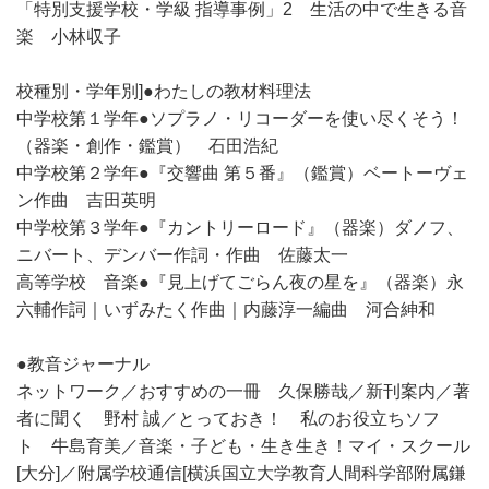
「特別支援学校・学級 指導事例」2 生活の中で生きる音
楽 小林収子
校種別・学年別]●わたしの教材料理法
中学校第１学年●ソプラノ・リコーダーを使い尽くそう！
（器楽・創作・鑑賞） 石田浩紀
中学校第２学年●『交響曲 第５番』（鑑賞）ベートーヴェ
ン作曲 吉田英明
中学校第３学年●『カントリーロード』（器楽）ダノフ、
ニバート、デンバー作詞・作曲 佐藤太一
高等学校 音楽●『見上げてごらん夜の星を』（器楽）永
六輔作詞｜いずみたく作曲｜内藤淳一編曲 河合紳和
●教音ジャーナル
ネットワーク／おすすめの一冊 久保勝哉／新刊案内／著
者に聞く 野村 誠／とっておき！ 私のお役立ちソフ
ト 牛島育美／音楽・子ども・生き生き！マイ・スクール
[大分]／附属学校通信[横浜国立大学教育人間科学部附属鎌