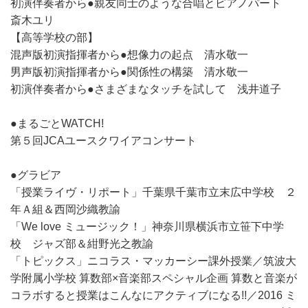
初演伴奏者から●親友同士のような合唱とピアノパート
斎木ユリ
【高等学校の部】
混声版初演指揮者から●想像力の起点 清水敬一
男声版初演指揮者から●関係性の構築 清水敬一
初演伴奏者から●さまざまなタッチを試して 浅井道子
●まるごとWATCH!
第５回JCAユースクワイアコンサート
●グラビア
「授業ライヴ・リポート」千葉県千葉市立末広中学校 ２
年Ａ組＆西岡沙織教諭
「We love ミュージック！」神奈川県横浜市立笹下中学
校 ジャズ部＆紺野光之教諭
「トピックス」ニコラス・マッカーシー課外授業／筑波大
学附属小学校 算数部×音楽部スペシャル企画 算数と音楽が
コラボすると授業はこんなにアクティブになる!!／2016 ミ