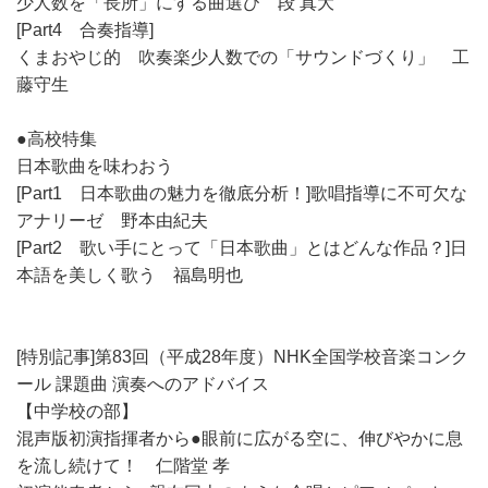
少人数を「長所」にする曲選び 段 真大
[Part4 合奏指導]
くまおやじ的 吹奏楽少人数での「サウンドづくり」 工
藤守生
●高校特集
日本歌曲を味わおう
[Part1 日本歌曲の魅力を徹底分析！]歌唱指導に不可欠な
アナリーゼ 野本由紀夫
[Part2 歌い手にとって「日本歌曲」とはどんな作品？]日
本語を美しく歌う 福島明也
[特別記事]第83回（平成28年度）NHK全国学校音楽コンク
ール 課題曲 演奏へのアドバイス
【中学校の部】
混声版初演指揮者から●眼前に広がる空に、伸びやかに息
を流し続けて！ 仁階堂 孝