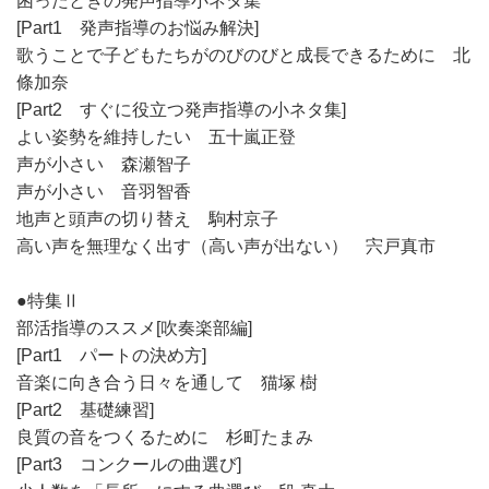
困ったときの発声指導小ネタ集
[Part1 発声指導のお悩み解決]
歌うことで子どもたちがのびのびと成長できるために 北
條加奈
[Part2 すぐに役立つ発声指導の小ネタ集]
よい姿勢を維持したい 五十嵐正登
声が小さい 森瀬智子
声が小さい 音羽智香
地声と頭声の切り替え 駒村京子
高い声を無理なく出す（高い声が出ない） 宍戸真市
●特集Ⅱ
部活指導のススメ[吹奏楽部編]
[Part1 パートの決め方]
音楽に向き合う日々を通して 猫塚 樹
[Part2 基礎練習]
良質の音をつくるために 杉町たまみ
[Part3 コンクールの曲選び]