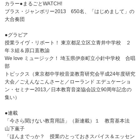
カラー●まるごとWATCH!
ブラス・ジャンボリー2013 650名、「はじめまして」の
大合奏団
●グラビア
授業ライヴ・リポート！ 東京都足立区立青井中学校 ２
年３組＆原口直教諭
We love ミュージック！ 埼玉県伊奈町立小針中学校 合唱
部
トピックス（東京都中学校音楽教育研究会平成24年度研究
大会／ごえんなこんさーと／ローランド エデュケーショ
ン・セミナー2013／日本教育音楽協会設立90周年記念の
集い）
●連載
「今さら聞けない教育用語」（新連載）１ 教育基本法
山下薫子
「ほんまでっか？ 授業のとっておきスパイス＆エッセン