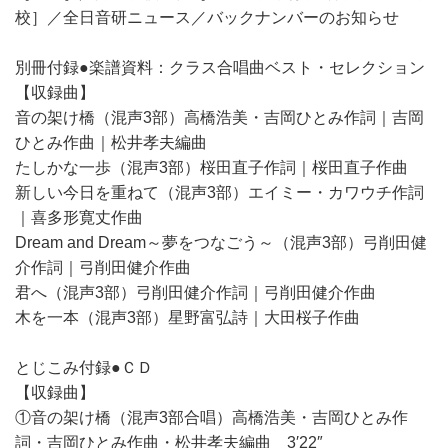
校］／全日音研ニュース／バックナンバーのお知らせ
別冊付録●楽譜資料：クラス合唱曲ベスト・セレクション
【収録曲】
音の架け橋（混声3部）高橋浩美・吉岡ひとみ作詞｜吉岡
ひとみ作曲｜松井孝夫編曲
たしかな一歩（混声3部）桜田直子作詞｜桜田直子作曲
新しい今日を重ねて（混声3部）エイミー・カワウチ作詞
｜喜多形寛丈作曲
Dream and Dream～夢をつなごう～（混声3部）弓削田健
介作詞｜弓削田健介作曲
君へ（混声3部）弓削田健介作詞｜弓削田健介作曲
木を一本（混声3部）星野富弘詩｜大田桜子作曲
とじこみ付録●ＣＤ
【収録曲】
①音の架け橋（混声3部合唱）高橋浩美・吉岡ひとみ作
詞・吉岡ひとみ作曲・松井孝夫編曲 3′22″