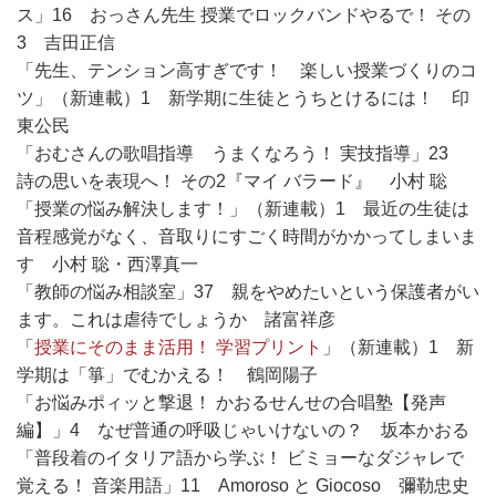
ス」16 おっさん先生 授業でロックバンドやるで！ その
3 吉田正信
「先生、テンション高すぎです！ 楽しい授業づくりのコ
ツ」（新連載）1 新学期に生徒とうちとけるには！ 印
東公民
「おむさんの歌唱指導 うまくなろう！ 実技指導」23
詩の思いを表現へ！ その2『マイ バラード』 小村 聡
「授業の悩み解決します！」（新連載）1 最近の生徒は
音程感覚がなく、音取りにすごく時間がかかってしまいま
す 小村 聡・西澤真一
「教師の悩み相談室」37 親をやめたいという保護者がい
ます。これは虐待でしょうか 諸富祥彦
「
授業にそのまま活用！ 学習プリント
」（新連載）1 新
学期は「箏」でむかえる！ 鶴岡陽子
「お悩みポィッと撃退！ かおるせんせの合唱塾【発声
編】」4 なぜ普通の呼吸じゃいけないの？ 坂本かおる
「普段着のイタリア語から学ぶ！ ビミョーなダジャレで
覚える！ 音楽用語」11 Amoroso と Giocoso 彌勒忠史