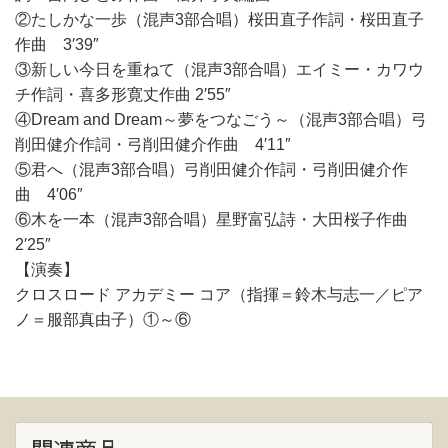
②たしかな一歩（混声3部合唱）桜田直子作詞・桜田直子
作曲 3′39″
③新しい今日を重ねて（混声3部合唱）エイミー・カワウ
チ作詞・喜多形寛丈作曲 2′55″
④Dream and Dream～夢をつなごう～（混声3部合唱）弓
削田健介作詞・弓削田健介作曲 4′11″
⑤君へ（混声3部合唱）弓削田健介作詞・弓削田健介作
曲 4′06″
⑥木を一本（混声3部合唱）星野富弘詩・大田桜子作曲
2′25″
【演奏】
クロスロード アカデミー コア（指揮＝鈴木与志一／ピア
ノ＝服部真由子）①～⑥