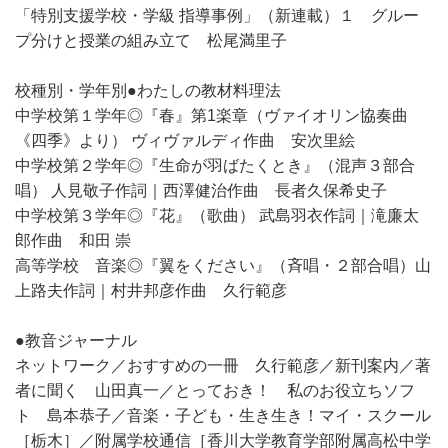
「特別支援学校・学級 指導事例」（新連載）１ グルー
プ分けと授業の組み立て 松尾満里子
校種別・学年別●わたしの教材料理法
中学校第１学年◎『春』第1楽章（ヴァイオリン協奏曲
《四季》より） ヴィヴァルディ作曲 安次里絵
中学校第２学年◎『生命が羽ばたくとき』（混声３部合
唱） 人見敬子作詞｜西澤健治作曲 長者久保希史子
中学校第３学年◎『花』（歌曲） 武島羽衣作詞｜滝廉太
郎作曲 和田 崇
高等学校 音楽◎『翼をください』（斉唱・２部合唱）山
上路夫作詞｜村井邦彦作曲 久行範彦
●教音ジャーナル
ネットワーク／おすすめの一冊 久行範彦／新刊案内／著
者に聞く 山田真一／とっておき！ 私のお役立ちソフ
ト 島本恭子／音楽・子ども・生き生き！マイ・スクール
［栃木］／附属学校通信［香川大学教育学部附属高松中学