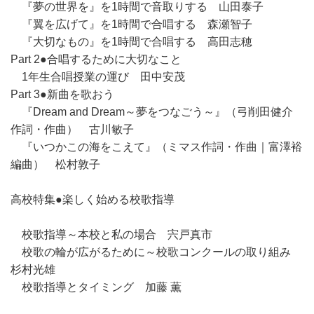
『夢の世界を』を1時間で音取りする 山田泰子
『翼を広げて』を1時間で合唱する 森瀬智子
『大切なもの』を1時間で合唱する 高田志穂
Part 2●合唱するために大切なこと
1年生合唱授業の運び 田中安茂
Part 3●新曲を歌おう
『Dream and Dream～夢をつなごう～』（弓削田健介
作詞・作曲） 古川敏子
『いつかこの海をこえて』（ミマス作詞・作曲｜富澤裕
編曲） 松村敦子
高校特集●楽しく始める校歌指導
校歌指導～本校と私の場合 宍戸真市
校歌の輪が広がるために～校歌コンクールの取り組み
杉村光雄
校歌指導とタイミング 加藤 薫