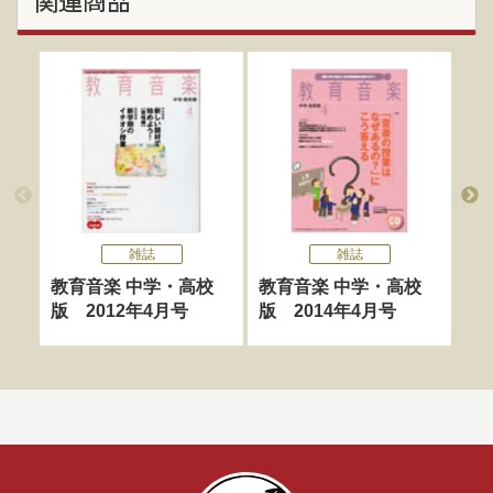
関連商品
雑誌
雑誌
教育音楽 中学・高校
教育音楽 中学・高校
教
版 2012年4月号
版 2014年4月号
版