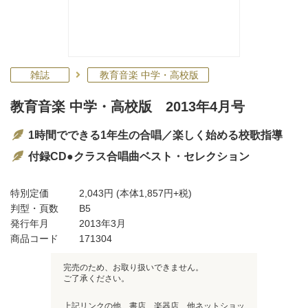
雑誌
教育音楽 中学・高校版
教育音楽 中学・高校版 2013年4月号
1時間でできる1年生の合唱／楽しく始める校歌指導
付録CD●クラス合唱曲ベスト・セレクション
特別定価
2,043円
(本体1,857円+税)
判型・頁数
B5
発行年月
2013年3月
商品コード
171304
完売のため、お取り扱いできません。
ご了承ください。
上記リンクの他、書店、楽器店、他ネットショッ