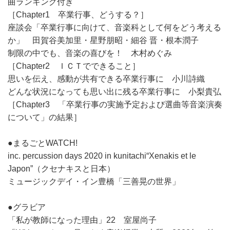
曲ランキング付き
［Chapter1 卒業行事、どうする？］
座談会「卒業行事に向けて、音楽科として何をどう考える
か」 田賀谷美加里・星野朋昭・細谷 晋・根本潤子
制限の中でも、音楽の喜びを！ 木村めぐみ
［Chapter2 ＩＣＴでできること］
思いを伝え、感動が共有できる卒業行事に 小川詩織
どんな状況になっても思い出に残る卒業行事に 小梨貴弘
［Chapter3 「卒業行事の実施予定および選曲等音楽演奏
について」の結果］
●まるごとWATCH!
inc. percussion days 2020 in kunitachi“Xenakis et le
Japon”（クセナキスと日本）
ミュージックデイ・イン豊橋「三善晃の世界」
●グラビア
「私が教師になった理由」22 室屋尚子