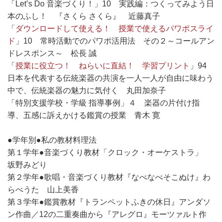
「Let’s Do 音楽づくり！」10 実践編：つくってみよう日
本のふし！ 『さくら さくら』 近藤真子
「
ダウンロードして使える！ 授業で使えるパワポスライ
ド
」10 常時活動でのパワポ活用法 その２～コールアン
ドレスポンス～ 松長 誠
「
授業に役立つ！ ねらいに直結！ 学習プリント
」94
日本を代表する伝統楽器の共演を一人一人が自由に味わう
中で、伝統楽器の魅力に気付く 丸田加奈子
「特別支援学校・学級 指導事例」４ 楽器の片付け指
導、五感に訴えかける鑑賞の授業 青木 寛
●学年別●私の教材料理法
第１学年●音楽づくり教材「クロック・オーケストラ」
坂野みどり
第２学年●歌唱・音楽づくり教材『なべなべそこぬけ』わ
らべうた 山上美香
第３学年●鑑賞教材『トランペットふきの休日』アンダソ
ン作曲／12の二重奏曲から『アレグロ』モーツァルト作