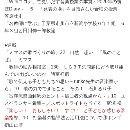
「Withコロナ」で見いだす音楽授業の本質～2020年の筑
波Diary～ ５ 「発表の場」を目指さない合唱の授業
笠原壮史
「名教師に学ぶ」千葉県市川市立新浜小学校６年１組、６
年３組と田川伸一郎教諭
●連載
「ミマスの歌づくりの旅」22 自然 想い 『風のこと
ば』 ミマス
「教師の悩み相談室」130 ＬＧＢＴの問題にどう取り組
んでいけばいいのか 諸富祥彦
「歌で伝える子どもたちの思い～ruriko先生の音楽室か
ら」10 歌の力でできること その１ 石川るり子
「富澤流楽曲解釈のヒント～編曲者の視点から～」10 エ
スペランサ～希望～／スポットライトを当てる 富澤 裕
「
楽しい！ おもしろい！ すごい！と子どもが感じる器
楽指導
」10 打楽器の指導法と活用法について③ボンゴ
初山正博