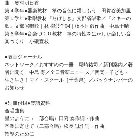
曲 奥村明日香
第４学年●器楽教材 箏の音色に親しもう 田賀谷美加里
第５学年●歌唱教材『冬げしき』文部省唱歌／『スキーの
歌』文部省唱歌｜林 柳波作詞｜橋本国彦作曲 中島千晴
第６学年●音楽づくり教材 箏の特性を生かした楽しい音
楽づくり 小磯宣枝
●教音ジャーナル
ネットワーク／おすすめの一冊 尾崎祐司／新刊案内／著
者に聞く 中島 寿／全日音研ニュース／音楽・子ども・
生き生き！マイ・スクール［千葉県］／バックナンバーの
お知らせ
●別冊付録●楽譜資料
合唱曲集
星のように（二部合唱）田附 奏作詞・作曲
卒業に寄せて（二部合唱）松長 誠作詞・作曲
指導のために