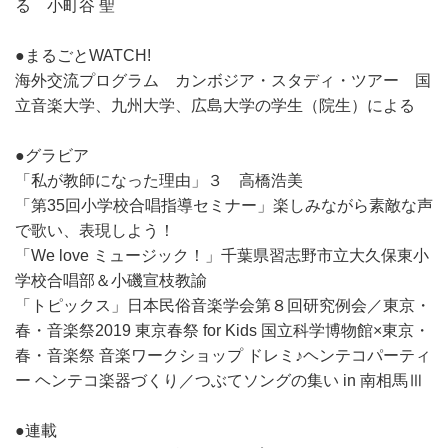
る 小町谷 聖
●まるごとWATCH!
海外交流プログラム カンボジア・スタディ・ツアー 国
立音楽大学、九州大学、広島大学の学生（院生）による
●グラビア
「私が教師になった理由」３ 高橋浩美
「第35回小学校合唱指導セミナー」楽しみながら素敵な声
で歌い、表現しよう！
「We love ミュージック！」千葉県習志野市立大久保東小
学校合唱部＆小磯宣枝教諭
「トピックス」日本民俗音楽学会第８回研究例会／東京・
春・音楽祭2019 東京春祭 for Kids 国立科学博物館×東京・
春・音楽祭 音楽ワークショップ ドレミ♪ヘンテコパーティ
ー ヘンテコ楽器づくり／つぶてソングの集い in 南相馬Ⅲ
●連載