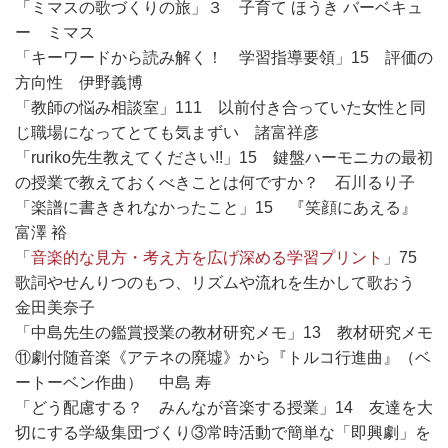
「ミマスの歌づくりの旅」３ 子育て ほうき バーベキュ
ー ミマス
「キーワードから読み解く！ 学習指導要領」15 評価の
方向性 伊野義博
「教師の悩み相談室」111 以前付き合っていた女性と同
じ職場になってとても気まずい 諸富祥彦
「ruriko先生教えてください!!」15 鍵盤ハーモニカの最初
の授業で教えておくべきことは何ですか？ 石川るり子
「楽譜に書ききれなかったこと」15 『笑顔にあえる』
富澤 裕
「
音楽的な見方・考え方を広げ深める学習プリント
」75
歌詞やせんりつのもつ、リズムや流れを生かして歌おう
金田美奈子
「中島先生の鑑賞授業の教材研究メモ」13 教材研究メモ
⑪劇付随音楽《アテネの廃墟》から『トルコ行進曲』（ベ
ートーベン作曲） 中島 寿
「どう配慮する？ みんなが音楽する授業」14 友達を大
切にする学級集団づくり③常時活動で簡単な「即興劇」を