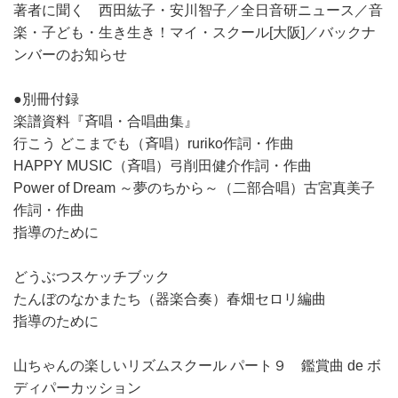
著者に聞く 西田紘子・安川智子／全日音研ニュース／音
楽・子ども・生き生き！マイ・スクール[大阪]／バックナ
ンバーのお知らせ
●別冊付録
楽譜資料『斉唱・合唱曲集』
行こう どこまでも（斉唱）ruriko作詞・作曲
HAPPY MUSIC（斉唱）弓削田健介作詞・作曲
Power of Dream ～夢のちから～（二部合唱）古宮真美子
作詞・作曲
指導のために
どうぶつスケッチブック
たんぼのなかまたち（器楽合奏）春畑セロリ編曲
指導のために
山ちゃんの楽しいリズムスクール パート９ 鑑賞曲 de ボ
ディパーカッション