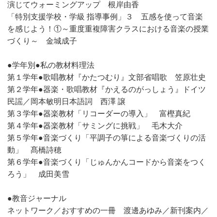
演じてウォーミングアップ 根岸由香
「特別支援学校・学級 指導事例」３ 五感を使って音楽
を感じよう！①～重度重複障害クラスにおける音楽の授業
づくり～ 金城成子
●学年別●私の教材料理法
第１学年●歌唱教材『かたつむり』文部省唱歌 笠原壮史
第２学年●器楽・歌唱教材『かえるのがっしょう』ドイツ
民謡／岡本敏明日本語詞 西澤 譲
第３学年●器楽教材「リコーダーの導入」 富樫真紀
第４学年●器楽教材「サミングに挑戦」 毛木大介
第５学年●音楽づくり「平調子の箏による音楽づくりの活
動」 髙橋詩穂
第６学年●音楽づくり「じゅんかんコードから音楽をつく
ろう」 成田美雪
●教音ジャーナル
ネットワーク／おすすめの一冊 渡邊あゆみ／新刊案内／