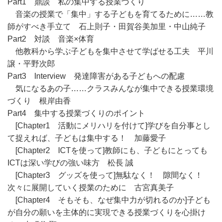
Part1 鼎談 私の集中する授業づくり
音楽の授業で「集中」する子どもを育てるために……教
師がすべき手立て 石上則子・田賀谷美加里・中山純子
Part2 対談 音楽×体育
他教科から学ぶ子どもを集中させて学ばせる工夫 平川
譲・平野次郎
Part3 Interview 発達障害がある子どもへの配慮
気になるあの子……クラスみんなが集中できる授業環境
づくり 根岸由香
Part4 集中する授業づくりのポイント
[Chapter1 活動にメリハリを付けて]学びを自分事とし
て捉えれば、子どもは集中する！ 加藤愛子
[Chapter2 ICTを使って]教師にも、子どもにとっても
ICTは深い学びの強い味方 松長 誠
[Chapter3 グッズを使って]無駄なく！ 隙間なく！
次々に展開していく授業のために 古宮真美子
[Chapter4 そもそも、なぜ集中力が切れるのか]子ども
が自分の願いを主体的に実現できる授業づくりを心掛け