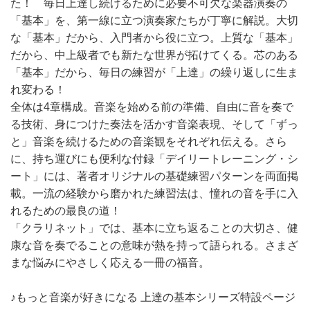
た！ 毎日上達し続けるために必要不可欠な楽器演奏の
「基本」を、第一線に立つ演奏家たちが丁寧に解説。大切
な「基本」だから、入門者から役に立つ。上質な「基本」
だから、中上級者でも新たな世界が拓けてくる。芯のある
「基本」だから、毎日の練習が「上達」の繰り返しに生ま
れ変わる！
全体は4章構成。音楽を始める前の準備、自由に音を奏で
る技術、身につけた奏法を活かす音楽表現、そして「ずっ
と」音楽を続けるための音楽観をそれぞれ伝える。さら
に、持ち運びにも便利な付録「デイリートレーニング・シ
ート」には、著者オリジナルの基礎練習パターンを両面掲
載。一流の経験から磨かれた練習法は、憧れの音を手に入
れるための最良の道！
「クラリネット」では、基本に立ち返ることの大切さ、健
康な音を奏でることの意味が熱を持って語られる。さまざ
まな悩みにやさしく応える一冊の福音。
♪もっと音楽が好きになる 上達の基本シリーズ特設ページ