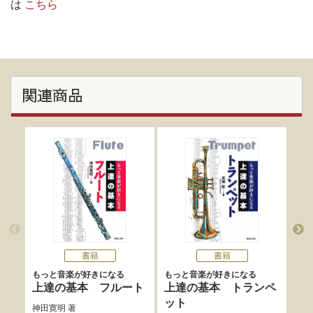
は
こちら
関連商品
書籍
書籍
もっと音楽が好きになる
もっと音楽が好きになる
もっ
上達の基本 フルート
上達の基本 トランペ
上
ット
ォ
神田寛明
著