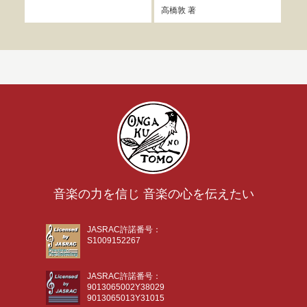
高橋敦
著
平野
音楽の力を信じ 音楽の心を伝えたい
JASRAC許諾番号：
S1009152267
JASRAC許諾番号：
9013065002Y38029
9013065013Y31015