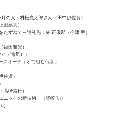
 今月の人：村松亮太郎さん（田中伊佐資）
上田高志）
をたずねて～巡礼先：林 正儀邸（今津 甲）
（福田雅光）
ヤイデ電気））
マークオーディオで組む低音」
伊佐資）
）
＋高崎素行）
ユニットの新技術」（柴崎 功）
ル）