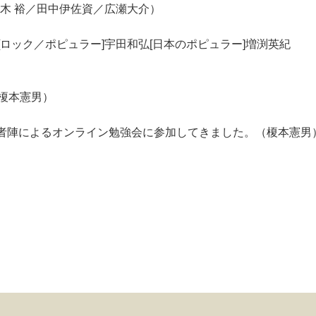
木 裕／田中伊佐資／広瀬大介）
二[ロック／ポピュラー]宇田和弘[日本のポピュラー]増渕英紀
榎本憲男）
」著者陣によるオンライン勉強会に参加してきました。（榎本憲男