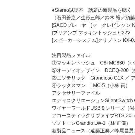
●Stereo試聴室 話題の新製品を聴く
（石田善之／生形三郎／鈴木 裕／須藤
[SACDプレーヤー]マークレビンソン No
[プリアンプ]マッキントッシュ C22V
[スピーカーシステム]クリプトン KX-0.5
注目製品ファイル
①マッキントッシュ C8+MC830（小
②オーディオデザイン DCEQ-200
③エソテリック Grandioso G1X ／ 
④ラックスマン LMC-5（小林 貢）
アクセサリーファイル
エディスクリエーションSilent Switch
ワイヤーワールドUSB８シリーズ（岩
アコースティックリヴァイブRTS-30
ゾノトーンGrandio LW-1（林 正儀）
新製品ニュース（遠藤正奥／峰尾昌男