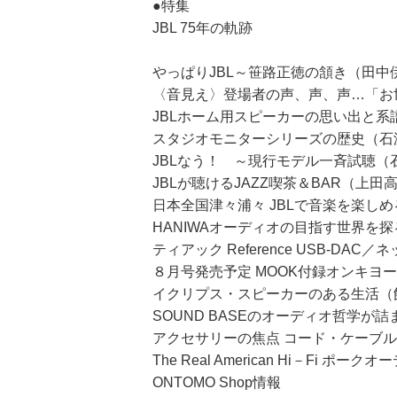
●特集
JBL 75年の軌跡
やっぱりJBL～笹路正徳の頷き（田中
〈音見え〉登場者の声、声、声…「お世
JBLホーム用スピーカーの思い出と系
スタジオモニターシリーズの歴史（石
JBLなう！ ～現行モデル一斉試聴（
JBLが聴けるJAZZ喫茶＆BAR（上田
日本全国津々浦々 JBLで音楽を楽しめる
HANIWAオーディオの目指す世界を
ティアック Reference USB-DA
８月号発売予定 MOOK付録オンキヨ
イクリプス・スピーカーのある生活（
SOUND BASEのオーディオ哲学が
アクセサリーの焦点 コード・ケーブ
The Real American Hi－Fi
ONTOMO Shop情報