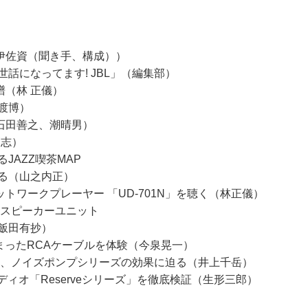
伊佐資（聞き手、構成））
話になってます! JBL」（編集部）
譜（林 正儀）
渡博）
石田善之、潮晴男）
高志）
JAZZ喫茶MAP
探る（山之内正）
C／ネットワークプレーヤー 「UD-701N」を聴く（林正儀）
ースピーカーユニット
飯田有抄）
詰まったRCAケーブルを体験（今泉晃一）
ル、ノイズポンプシリーズの効果に迫る（井上千岳）
 ポークオーディオ「Reserveシリーズ」を徹底検証（生形三郎）