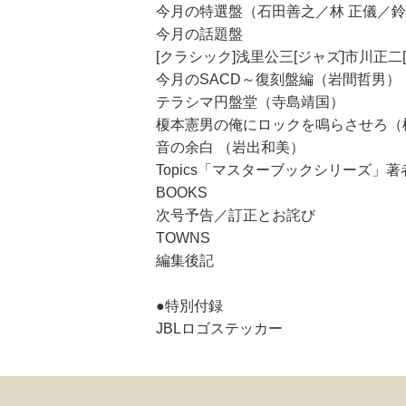
今月の特選盤（石田善之／林 正儀／鈴
今月の話題盤
[クラシック]浅里公三[ジャズ]市川正
今月のSACD～復刻盤編（岩間哲男）
テラシマ円盤堂（寺島靖国）
榎本憲男の俺にロックを鳴らさせろ（
音の余白 （岩出和美）
Topics「マスターブックシリーズ
BOOKS
次号予告／訂正とお詫び
TOWNS
編集後記
●特別付録
JBLロゴステッカー