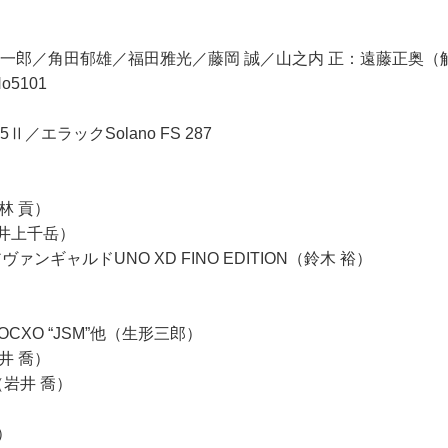
一郎／角田郁雄／福田雅光／藤岡 誠／山之内 正：遠藤正奥（
5101
Ⅱ／エラックSolano FS 287
林 貢）
（井上千岳）
アヴァンギャルドUNO XD FINO EDITION（鈴木 裕）
 OCXO “JSM”他（生形三郎）
井 喬）
（岩井 喬）
）