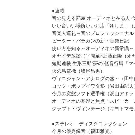
●連載
音の見える部屋 オーディオと在る人
いい音いい場所いいお店「ゆしま」（
音楽人巡礼～音のプロフェッショナル
ピーター・バラカンの新・音楽日記
使い方を知る～オーディオの新常識～
オヤイデ放談（平間至×近藤正隆（オ
短期連載 生形三郎“夢の”低音行脚「
火の鳥電機（峰尾昌男）
ヴィニジャン～アナログの壺～（田中
ロック・ポップイワタ塾（岩田由記夫
今月の変態ソフト選手権（炭山アキラ
オーディオの基礎と焦点「スピーカー
クラフト・ヴィンテージ（キヨトマモ
●ステレオ ディスクコレクション
今月の優秀録音（福田雅光）