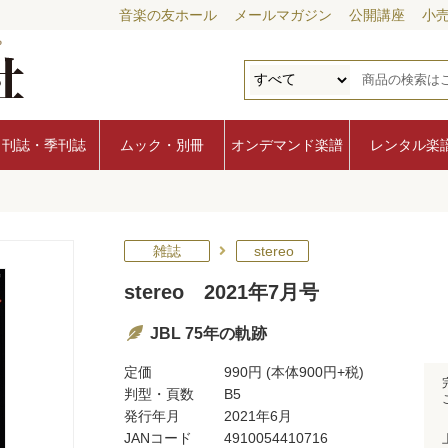
音楽の友ホール
メールマガジン
公開講座
小
月刊誌・季刊誌
ムック・別冊
オンデマンド楽譜
レンタル楽
雑誌
stereo
stereo 2021年7月号
JBL 75年の軌跡
定価
990円
(本体900円+税)
判型・頁数
B5
発行年月
2021年6月
JANコード
4910054410716