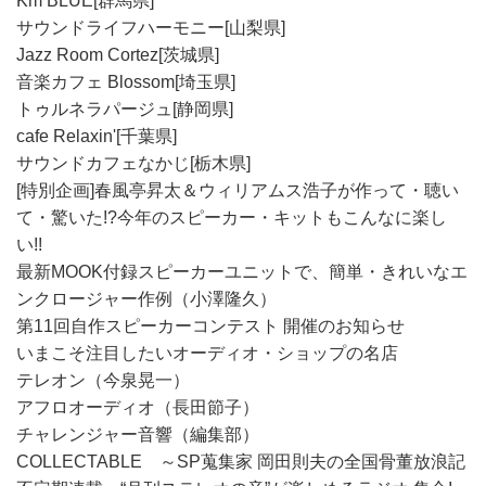
Km BLUE[群馬県]
サウンドライフハーモニー[山梨県]
Jazz Room Cortez[茨城県]
音楽カフェ Blossom[埼玉県]
トゥルネラパージュ[静岡県]
cafe Relaxin'[千葉県]
サウンドカフェなかじ[栃木県]
[特別企画]春風亭昇太＆ウィリアムス浩子が作って・聴い
て・驚いた!?今年のスピーカー・キットもこんなに楽し
い!!
最新MOOK付録スピーカーユニットで、簡単・きれいなエ
ンクロージャー作例（小澤隆久）
第11回自作スピーカーコンテスト 開催のお知らせ
いまこそ注目したいオーディオ・ショップの名店
テレオン（今泉晃一）
アフロオーディオ（長田節子）
チャレンジャー音響（編集部）
COLLECTABLE ～SP蒐集家 岡田則夫の全国骨董放浪記