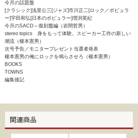
今月の話題盤
[クラシック]浅里公三[ジャズ]市川正二[ロック／ポピュラ
ー]宇田和弘[日本のポピュラー]増渕英紀
今月のSACD～復刻盤編（岩間哲男）
stereo topics 身をもって体験。スピーカー工作の新しい
潮流（榎本憲男）
次号予告／モニタープレゼント当選者発表
榎本憲男の俺にロックを鳴らさせろ（榎本憲男）
BOOKS
TOWNS
編集後記
関連商品