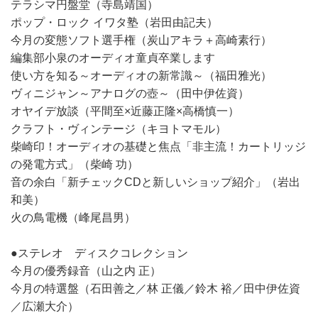
テラシマ円盤堂（寺島靖国）
ポップ・ロック イワタ塾（岩田由記夫）
今月の変態ソフト選手権（炭山アキラ＋高崎素行）
編集部小泉のオーディオ童貞卒業します
使い方を知る～オーディオの新常識～（福田雅光）
ヴィニジャン～アナログの壺～（田中伊佐資）
オヤイデ放談（平間至×近藤正隆×高橋慎一）
クラフト・ヴィンテージ（キヨトマモル）
柴崎印！オーディオの基礎と焦点「非主流！カートリッジ
の発電方式」（柴崎 功）
音の余白「新チェックCDと新しいショップ紹介」（岩出
和美）
火の鳥電機（峰尾昌男）
●ステレオ ディスクコレクション
今月の優秀録音（山之内 正）
今月の特選盤（石田善之／林 正儀／鈴木 裕／田中伊佐資
／広瀬大介）