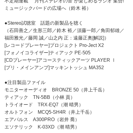
不定期連載 “月刊ステレオの音”が楽しめるラジオ 集合!
ミュージックバードの広場へ（鈴木 裕）
●Stereo試聴室 話題の新製品を聴く
（石田善之／生形三郎／鈴木 裕／須藤一郎／角田郁雄／
福田雅光／藤岡 誠／山之内 正：遠藤正奥[解説]）
[レコードプレーヤー]プロジェクト Pro-Ject X2
[フォノイコライザー]ティアック PE-505
[CDプレーヤー]アコースティックアーツ PLAYER Ⅰ
[プリ・メインアンプ]マッキントッシュ MA352
●注目製品ファイル
モニターオーディオ BRONZE 50（井上千岳）
ティアック TN-5BB（小林 貢）
トライオード TRX-EQ7（潮 晴男）
オルトフォン MCQ5-SH4R（井上千岳）
エアパルス A300PRO（岩井 喬）
エソテリック K-03XD（潮 晴男）