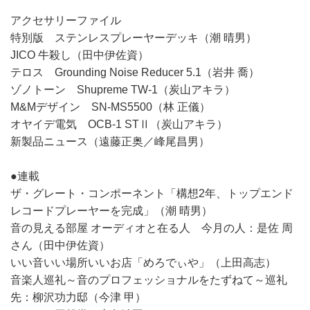
アクセサリーファイル
特別版 ステンレスプレーヤーデッキ（潮 晴男）
JICO 牛殺し（田中伊佐資）
テロス Grounding Noise Reducer 5.1（岩井 喬）
ゾノトーン Shupreme TW-1（炭山アキラ）
M&Mデザイン SN-MS5500（林 正儀）
オヤイデ電気 OCB-1 STⅡ（炭山アキラ）
新製品ニュース（遠藤正奥／峰尾昌男）
●連載
ザ・グレート・コンポーネント「構想2年、トップエンド
レコードプレーヤーを完成」（潮 晴男）
音の見える部屋 オーディオと在る人 今月の人：是佐 周
さん（田中伊佐資）
いい音いい場所いいお店「めろでぃや」（上田高志）
音楽人巡礼～音のプロフェッショナルをたずねて～巡礼
先：柳沢功力邸（今津 甲）