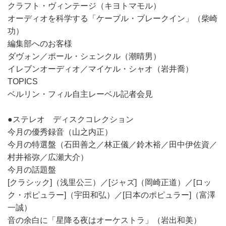
クラフト・ヴィンテージ（キヨトマモル）
オーディオを科学する「ケーブル・ブレークイン」（柴崎
功）
編集部へのお客様
ダヴォン／ポール・シェンクル（潮晴男）
イレブンオーディオ／マイケル・シャオ（岩井喬）
TOPICS
ベルリン・フィル自主レーベル記者会見
●ステレオ ディスクコレクション
今月の優秀録音（山之内正）
今月の特選盤（石田善之／林正儀／鈴木裕／田中伊佐資／
村井裕弥／広瀬大介）
今月の話題盤
[クラシック]（浅里公三）／[ジャズ]（岡崎正道）／[ロッ
ク・ポピュラー]（宇田和弘）／[日本のポピュラー]（富澤
一誠）
音の余白に「星降る夜はオーケストラ」（岩出和美）