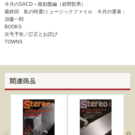
今月のSACD～復刻盤編（岩間哲男）
最終回 私の特選!ミュージックファイル 今月の選者：
須藤一郎
BOOKS
次号予告／訂正とお詫び
TOWNS
関連商品