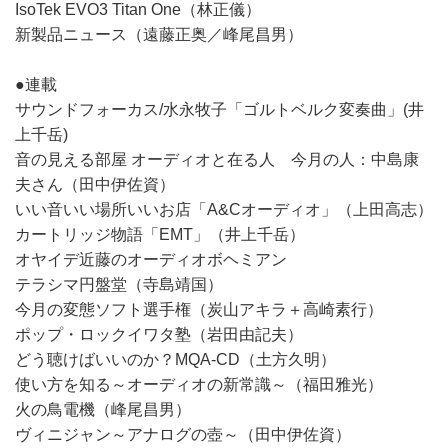
IsoTek EVO3 Titan One（林正儀）
新製品ニュース（遠藤正奥／峰尾昌男）
●連載
サウンドフォーカス/水永牧子「ゴルトベルク変奏曲」(井
上千岳)
音の見える部屋 オーディオと在る人 今月の人：中島康
夫さん（田中伊佐資）
いい音いい場所いいお店「A&Cオーディオ」（上田高志）
カートリッジ物語「EMT」（井上千岳）
オヤイデ近藤のオーディオボヘミアン
テラシマ円盤堂（寺島靖国）
今月の変態ソフト選手権（炭山アキラ＋高崎素行）
ポップ・ロックイワタ塾（岩田由記夫）
どう聴けばいいのか？MQA-CD（土方久明）
使い方を知る～オーディオの新常識～（福田雅光）
火の鳥電機（峰尾昌男）
ヴィニジャン～アナログの壺～（田中伊佐資）