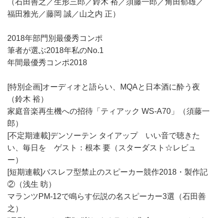
（石田善之／生形三郎／鈴木 裕／須藤一郎／角田郁雄／
福田雅光／藤岡 誠／山之内 正）
2018年部門別最優秀コンポ
筆者が選ぶ2018年私のNo.1
年間最優秀コンポ2018
[特別企画]オーディオと語らい、MQAと日本酒に酔う夜
（鈴木 裕）
家庭音楽再生機への招待「ティアック WS-A70」（須藤一
郎）
[不定期連載]デンソーテン タイアップ いい音で聴きた
い、毎日を ゲスト：根本 要（スターダスト☆レビュ
ー）
[短期連載]バスレフ型禁止のスピーカー競作2018・製作記
②（浅生 昉）
マランツPM-12で鳴らす伝説の名スピーカー3選（石田善
之）