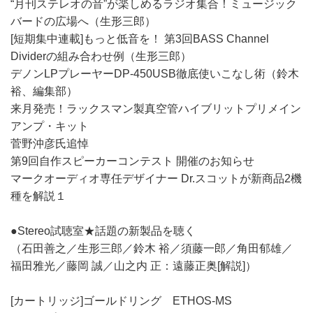
“月刊ステレオの音”が楽しめるラジオ集合！ミュージック
バードの広場へ（生形三郎）
[短期集中連載]もっと低音を！ 第3回BASS Channel
Dividerの組み合わせ例（生形三郎）
デノンLPプレーヤーDP-450USB徹底使いこなし術（鈴木
裕、編集部）
来月発売！ラックスマン製真空管ハイブリットプリメイン
アンプ・キット
菅野沖彦氏追悼
第9回自作スピーカーコンテスト 開催のお知らせ
マークオーディオ専任デザイナー Dr.スコットが新商品2機
種を解説１
●Stereo試聴室★話題の新製品を聴く
（石田善之／生形三郎／鈴木 裕／須藤一郎／角田郁雄／
福田雅光／藤岡 誠／山之内 正：遠藤正奥[解説]）
[カートリッジ]ゴールドリング ETHOS-MS