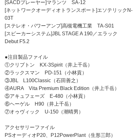
[SACDプレーヤー]マランツ SA-12
[ネットワークオーディオトランスポート]エソテリックN-
03T
[ステレオ・パワーアンプ]高槻電機工業 TA-S01
[スピーカーシステム]JBL STAGE A 190／エラック
Debut F5.2
●注目製品ファイル
①クリプトン KX-3Spirit（井上千岳）
②ラックスマン PD-151（小林貢）
③JBL L100Classic（石田善之）
④AURA Vita Premium Black Edition（井上千岳）
⑤アキュフェーズ E-480（小林貢）
⑥ヘーゲル H90（井上千岳）
⑦オゥヴィック U-150（潮晴男）
アクセサリーファイル
PSオーディオP20、P12PowerPlant（生形三郎）