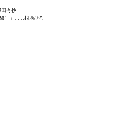
飯田有抄
演盤）」……相場ひろ