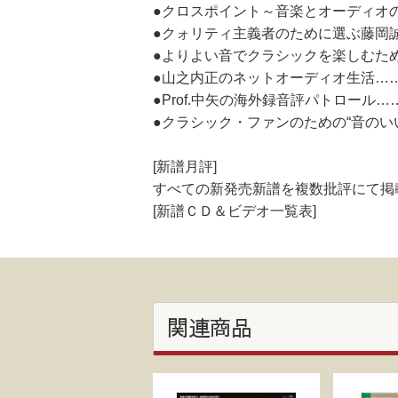
●クロスポイント～音楽とオーディオ
●クォリティ主義者のために選ぶ藤岡
●よりよい音でクラシックを楽しむた
●山之内正のネットオーディオ生活…
●Prof.中矢の海外録音評パトロール
●クラシック・ファンのための“音のいい”
[新譜月評]
すべての新発売新譜を複数批評にて掲
[新譜ＣＤ＆ビデオ一覧表]
関連商品