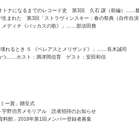
オトナになるまでのレコード史 第3回 久石 譲（前編）……
が生まれた 第3回「ストラヴィンスキー：春の祭典（自作自
・メディチ《バッカスの歌》」……那須田務
の壊れるとき ５ 《ペレアスとメリザンド》」……長木誠司
つすがめつ……ホスト：満津岡信育 ゲスト：安田和信
カデミー賞」贈呈式
～宇野功芳メモリアル 読者招待のお知らせ
資料館」2018年第1回メンバー登録者募集