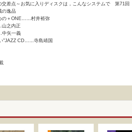
の交差点～お気に入りディスクは，こんなシステムで 第71回
誠の逸品
めの＋ONE……村井裕弥
…山之内正
……中矢一義
JAZZ CD……寺島靖国
載