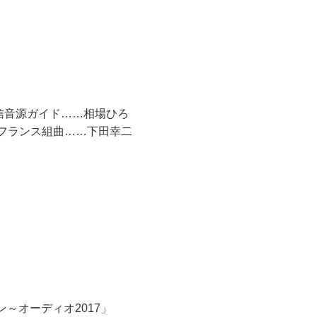
信音源ガイド……相場ひろ
ハ：フランス組曲……下田幸二
～オーディオ2017」