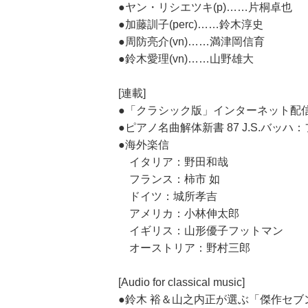
●ヤン・リシエツキ(p)……片桐卓也
●加藤訓子(perc)……鈴木淳史
●周防亮介(vn)……満津岡信育
●鈴木愛理(vn)……山野雄大
[連載]
●「クラシック版」インターネット配
●ピアノ名曲解体新書 87 J.S.バッ
●海外楽信
イタリア：野田和哉
フランス：柿市 如
ドイツ：城所孝吉
アメリカ：小林伸太郎
イギリス：山形優子フットマン
オーストリア：野村三郎
[Audio for classical music]
●鈴木 裕＆山之内正が選ぶ「傑作セブン