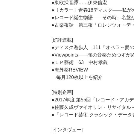
●東欧採音譚……伊東信宏
●〔カラー〕青春18ディスク――私が
●レコード誕生物語――その時，名盤
●古楽夜話 第三夜「ロレンツォ・デ
[好評連載]
●ディスク遊歩人 111「オペラ～愛
●Viewpoints――旬の音盤ため
●ＬＰ藝術 63 中村孝義
●海外盤REVIEW
毎月120枚以上を紹介
[特別企画]
●2017年度 第55回「レコード・ア
●佐藤久成ヴァイオリン・リサイタル
●「レコード芸術 クラシック・データ
[インタヴュー]