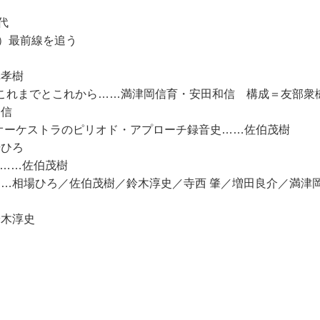
代
）最前線を追う
澤孝樹
像のこれまでとこれから……満津岡信育・安田和信 構成＝友部衆
和信
オーケストラのピリオド・アプローチ録音史……佐伯茂樹
場ひろ
く……佐伯茂樹
ク……相場ひろ／佐伯茂樹／鈴木淳史／寺西 肇／増田良介／満津
鈴木淳史