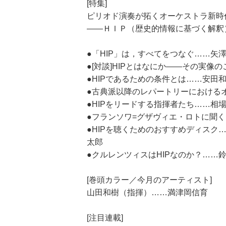
[特集]
ピリオド演奏が拓くオーケストラ新時
――ＨＩＰ（歴史的情報に基づく解釈
●「HIP」は，すべてをつなぐ……矢
●[対談]HIPとはなにか――その実
●HIPであるための条件とは……安田
●古典派以降のレパートリーにおける
●HIPをリードする指揮者たち……相
●フランソワ=グザヴィエ・ロトに聞
●HIPを聴くためのおすすめディス
太郎
●クルレンツィスはHIPなのか？……
[巻頭カラー／今月のアーティスト]
山田和樹（指揮）……満津岡信育
[注目連載]