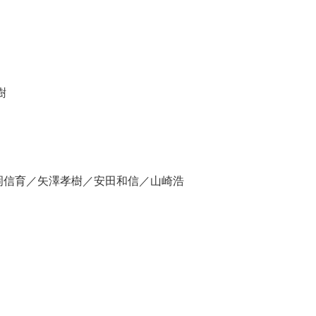
樹
岡信育／矢澤孝樹／安田和信／山崎浩