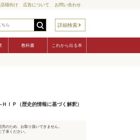
売店様向け
広告について
お問い合わせ
詳細検索
譜
教科書
これから出る本
―ＨＩＰ（歴史的情報に基づく解釈）
完売のため、お取り扱いできません。
ご了承ください。