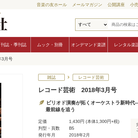
音楽の友ホール
メールマガジン
公開講座
小
月刊誌・季刊誌
ムック・別冊
オンデマンド楽譜
レンタル楽
年3月号
雑誌
レコード芸術
レコード芸術 2018年3月号
ピリオド演奏が拓くオーケストラ新時代
最前線を追う
定価
1,430円
(本体1,300円+税)
判型・頁数
B5
発行年月
2018年2月