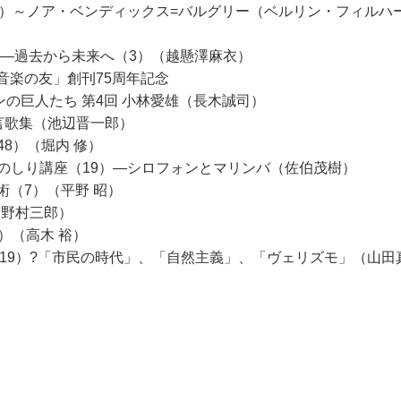
5）～ノア・ベンディックス=バルグリー（ベルリン・フィルハ
界―過去から未来へ（3）（越懸澤麻衣）
「音楽の友」創刊75周年記念
ンの巨人たち 第4回 小林愛雄（長木誠司）
言歌集（池辺晋一郎）
8）（堀内 修）
のしり講座（19）―シロフォンとマリンバ（佐伯茂樹）
術（7）（平野 昭）
（野村三郎）
1）（高木 裕）
訪（19）?「市民の時代」、「自然主義」、「ヴェリズモ」（山田