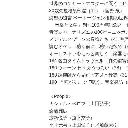
世界のコンサートマスターに聞く（1
80歳の屋根裏部屋（11）（舘野 泉）
楽聖の遺言 ベートーヴェン後期の世
「 音楽と文学」創刊100周年記念／
音楽ジャーナリズムの100年～ニッポ
メンデルスゾーンの音符たち（4）無
読むオペラ―聴く前に、聴いた後で（4
オーケストラをもっと楽しく！楽器も
184 名曲タイムトラヴェル～真の鑑賞
186 ウィーン 日々のうつろい（28）
188 調律師から見たピアノと音楽（3
190 〝 繋がり〟で〝聴く〟音楽探
＜People＞
ミシェル・ベロフ（上田弘子）
斎藤雅広
広瀬悦子（道下京子）
平井元喜（上田弘子）／加藤大樹