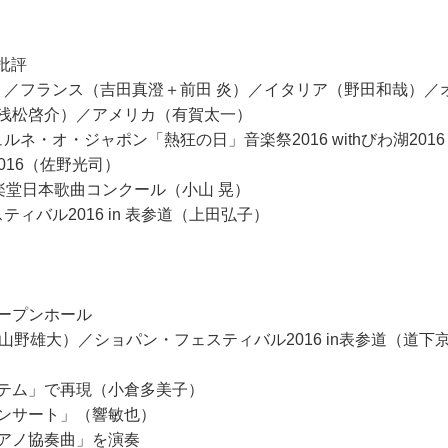
会批評
子）／フランス（吉田真澄＋前田 炎）／イタリア（野田和哉）
浅松啓介）／アメリカ（有賀太一）
ルネ・オ・ジャポン「熱狂の日」音楽祭2016 withびわ湖201
016（佐野光司）
奏楽堂日本歌曲コンクール（小山 晃）
ィバル2016 in 表参道（上田弘子）
ープンホール
山野雄大）／ショパン・フェスティバル2016 in表参道（道下
テム」で再現（小倉多美子）
ンサート」（響敏也）
アノ協奏曲」を演奏