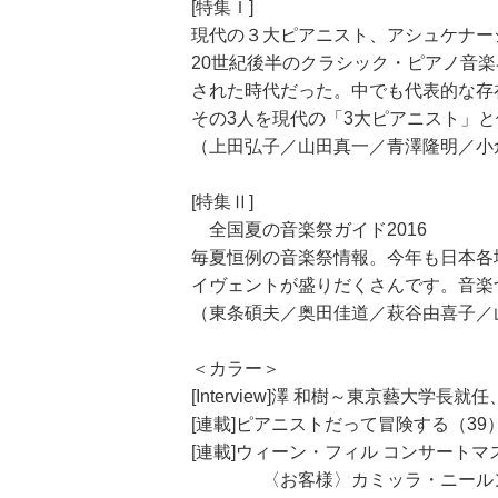
[特集Ｉ]
現代の３大ピアニスト、アシュケナー
20世紀後半のクラシック・ピアノ音
された時代だった。中でも代表的な存
その3人を現代の「3大ピアニスト」
（上田弘子／山田真一／青澤隆明／小
[特集Ⅱ]
全国夏の音楽祭ガイド2016
毎夏恒例の音楽祭情報。今年も日本各
イヴェントが盛りだくさんです。音楽
（東条碩夫／奥田佳道／萩谷由喜子／
＜カラー＞
[Interview]澤 和樹～東京藝大
[連載]ピアニストだって冒険する（3
[連載]ウィーン・フィル コンサートマス
〈お客様〉カミッラ・ニールン