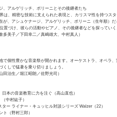
ジ、アルゲリッチ、ポリーニとその後継者たち
楽界は、精密な技術に支えられた表現と、カリスマ性を持つス
在が、アシュケナージ、アルゲリッチ、ポリーニ（生年順）だ
と位置づけ、彼らの活動やピアノ、その後継者などを探っていく
倉多美子／下田幸二／真嶋雄大、中村真人）
地で個性豊かな音楽祭が開かれます。オーケストラ、オペラ、
づくしで猛暑を乗り切りましょう。
山田治生／堀江昭朗／佐野光司）
学長就任、日本の音楽教育に力を注ぐ（高山直也）
9）（中村紘子）
ター ライナー・キュッヒル対談シリーズ Walzer（22）
ト（野村三郎）