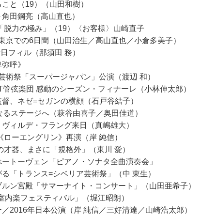
ること（19）（山田和樹）
～角田鋼亮（高山直也）
ズ「脱力の極み」（19）〈お客様〉山崎直子
フィル、東京での6日間（山田治生／高山直也／小倉多美子）
＆新日フィル（那須田 務）
卑弥呼》
「スーパージャパン」公演（渡辺 和）
＆MET管弦楽団 感動のシーズン・フィナーレ（小林伸太郎）
音楽監督、ネゼ=セガンの横顔（石戸谷結子）
～新たなるステージへ（萩谷由喜子／奥田佳道）
ニスト、ヴィルデ・フラング来日（真嶋雄大）
劇場《ローエングリン》再演（岸 純信）
ィ その才器、まさに「規格外」（東川 愛）
タのべートーヴェン「ピアノ・ソナタ全曲演奏会」
て広がる「トランス=シベリア芸術祭」（中 東生）
ーンブルン宮殿「サマーナイト・コンサート」（山田亜希子）
周年「室内楽フェスティバル」（堀江昭朗）
パー／2016年日本公演（岸 純信／三好清達／山崎浩太郎）