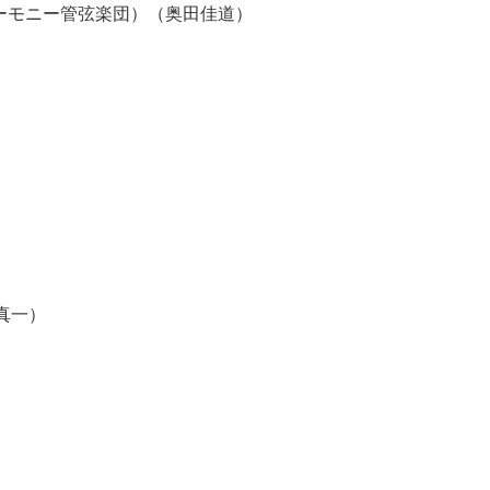
ーモニー管弦楽団）（奥田佳道）
真一）