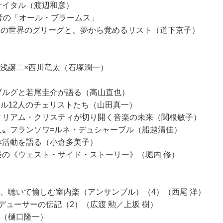
リサイタル（渡辺和彦）
水和音の「オール・ブラームス」
ト おとぎの世界のグリーグと、夢から覚めるリスト（道下京子）
湯浅譲二×西川竜太（石塚潤一）
ブルグと若尾圭介が語る（高山直也）
ン・フィル12人のチェリストたち（山田真一）
重鎮、ウィリアム・クリスティが切り開く音楽の未来（関根敏子）
の〝巨人〟フランソワ=ルネ・デュシャーブル（船越清佳）
い創作活動を語る（小倉多美子）
音楽祭の《ウェスト・サイド・ストーリー》（堀内 修）
、聴いて愉しむ室内楽（アンサンブル）（4）（西尾 洋）
ューサーの伝記（2）（広渡 勲／上坂 樹）
》（樋口隆一）