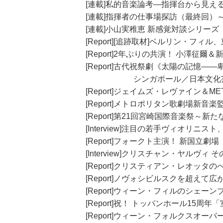
[連載]私的音楽論考―指揮台から見え
[連載]指揮者の仕事場探訪（最終回）
[連載]小山実稚恵 新感覚対談シリー
[Report][追跡取材]ベルリン・
[Report]2年ぶりの共演！ 小澤征爾
[Report]古代祝祭劇《太陽の記憶――
シンガポール／日本文化芸術祭
[Report]ジェイムズ・レヴァイン
[Report]メトロポリタン歌劇場新
[Report]第21回宮崎国際音楽祭
[Interview]注目の若手ヴィオリ
[Report]フォークト主演！ 新国立
[Interview]クリスチャン・ヤルヴ
[Report]クリスティアン・レオッ
[Report]ノヴォシビルスクを超え
[Report]ウィーン・フィルのシェ
[Report]祝！ トッパンホール15
[Report]ウィーン・フォルクスオー