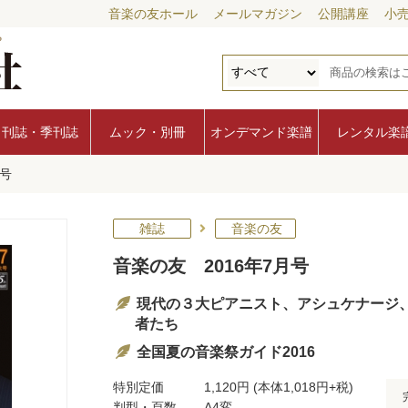
音楽の友ホール
メールマガジン
公開講座
小
月刊誌・季刊誌
ムック・別冊
オンデマンド楽譜
レンタル楽
月号
雑誌
音楽の友
音楽の友 2016年7月号
現代の３大ピアニスト、アシュケナージ
者たち
全国夏の音楽祭ガイド2016
特別定価
1,120円
(本体1,018円+税)
判型・頁数
A4変