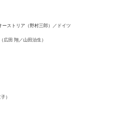
／オーストリア（野村三郎）／ドイツ
6（広田 翔／山田治生）
京子）