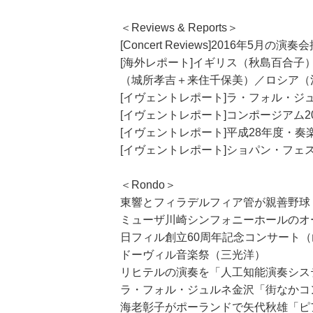
＜Reviews & Reports＞
[Concert Reviews]2016年5月の演奏
[海外レポート]イギリス（秋島百合
（城所孝吉＋来住千保美）／ロシア（
[イヴェントレポート]ラ・フォル・ジュ
[イヴェントレポート]コンポージアム2
[イヴェントレポート]平成28年度・
[イヴェントレポート]ショパン・フェステ
＜Rondo＞
東響とフィラデルフィア管が親善野球
ミューザ川崎シンフォニーホールのオ
日フィル創立60周年記念コンサート（
ドーヴィル音楽祭（三光洋）
リヒテルの演奏を「人工知能演奏シス
ラ・フォル・ジュルネ金沢「街なかコ
海老彰子がポーランドで矢代秋雄「ピ