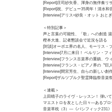
[Report]庄司紗矢香、渾身の無伴奏
[Report]祝、デビュー35周年！清
[Interview]アリス=紗良・オッ
＜特別記事＞
声と言葉の可能性、「歌」への創造 
樫本大進、記者懇談会で近況を語る
[対談]オーボエ界の名人、モーリス・
[Interview]7月に来日！ ベルリ
[Interview]フランス古楽界の
[Interview]フランス・ピアノ界
[Interview]間宮芳生、自らの新し
[Report]ザルツブルク聖霊降臨祭
＜連載＞
上田晴子のライヴ・レッスン！ 弾いて
マエストロを友とした日々―あるプロデ
音楽草枕（3）―《パシフィック231