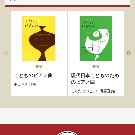
楽譜
楽譜
こどものピアノ曲
現代日本こどものため
こ
のピアノ曲
集
中田喜直
作曲
むらたせつこ
、
中田喜直
編
中田