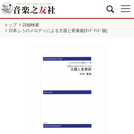
togg
navi
トップ
詳細検索
日本ふうのメロディによる主題と変奏曲[ｵﾝﾃﾞﾏﾝﾄﾞ版]