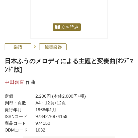
立ち読み
楽譜
鍵盤楽器
日本ふうのメロディによる主題と変奏曲[ｵﾝﾃﾞﾏ
ﾝﾄﾞ版]
中田喜直
作曲
定価
2,200円
(本体2,000円+税)
判型・頁数
A4・12頁+12頁
発行年月
1968年1月
ISBNコード
9784276974159
商品コード
974150
ODMコード
1032