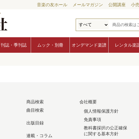
音楽の友ホール
メールマガジン
公開講座
小
月刊誌・季刊誌
ムック・別冊
オンデマンド楽譜
レンタル楽
商品検索
会社概要
曲目検索
個人情報保護方針
免責事項
出版目録
教科書採択の公正確保
に関する基本方針
連載・コラム