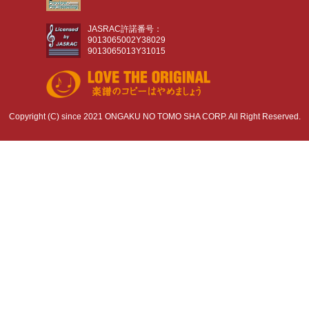
JASRAC許諾番号：
9013065002Y38029
9013065013Y31015
Copyright (C) since 2021 ONGAKU NO TOMO SHA CORP. All Right Reserved.