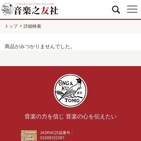
togg
navi
トップ
詳細検索
商品がみつかりませんでした。
音楽の力を信じ 音楽の心を伝えたい
JASRAC許諾番号：
S1009152267