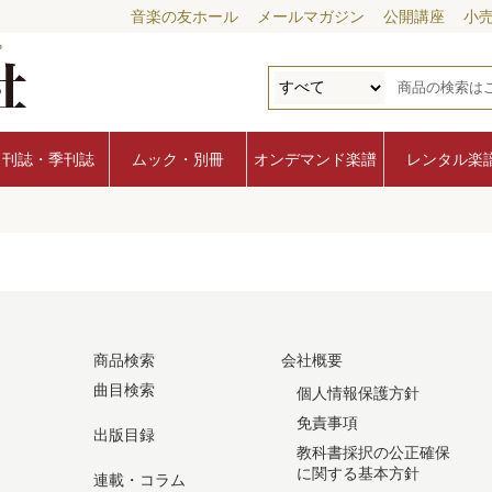
音楽の友ホール
メールマガジン
公開講座
小
月刊誌・季刊誌
ムック・別冊
オンデマンド楽譜
レンタル楽
商品検索
会社概要
曲目検索
個人情報保護方針
免責事項
出版目録
教科書採択の公正確保
に関する基本方針
連載・コラム