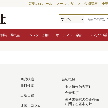
音楽の友ホール
メールマガジン
公開講座
小
月刊誌・季刊誌
ムック・別冊
オンデマンド楽譜
レンタル楽
商品検索
会社概要
曲目検索
個人情報保護方針
免責事項
出版目録
教科書採択の公正確保
に関する基本方針
連載・コラム