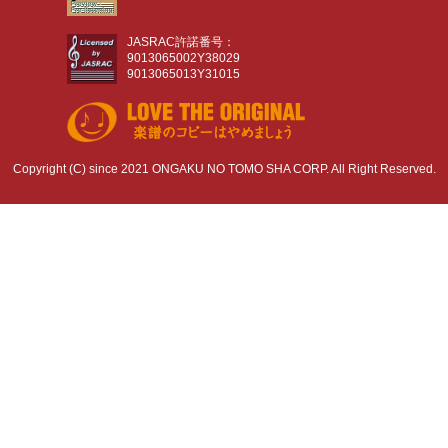
JASRAC許諾番号：
9013065002Y38029
9013065013Y31015
Copyright (C) since 2021 ONGAKU NO TOMO SHA CORP. All Right Reserved.