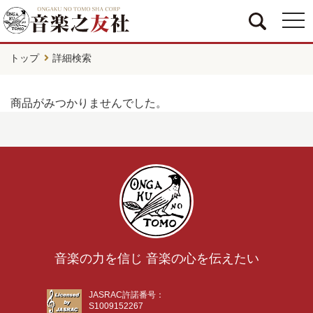
togg
navi
トップ
詳細検索
商品がみつかりませんでした。
音楽の力を信じ 音楽の心を伝えたい
JASRAC許諾番号：
S1009152267