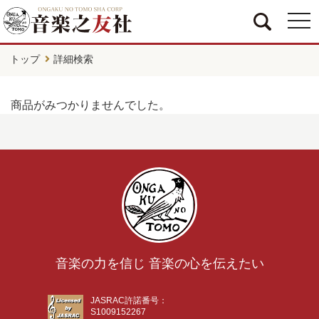
togg
navi
トップ
詳細検索
商品がみつかりませんでした。
音楽の力を信じ 音楽の心を伝えたい
JASRAC許諾番号：
S1009152267