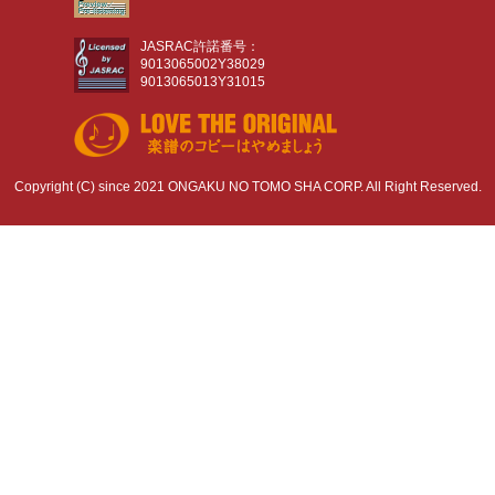
JASRAC許諾番号：
9013065002Y38029
9013065013Y31015
Copyright (C) since 2021 ONGAKU NO TOMO SHA CORP. All Right Reserved.