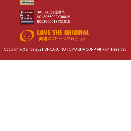
JASRAC許諾番号：
9013065002Y38029
9013065013Y31015
Copyright (C) since 2021 ONGAKU NO TOMO SHA CORP. All Right Reserved.