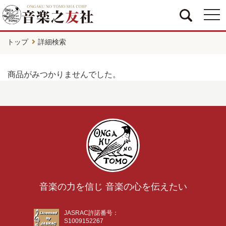
togg
navi
トップ
詳細検索
商品がみつかりませんでした。
音楽の力を信じ 音楽の心を伝えたい
JASRAC許諾番号：
S1009152267