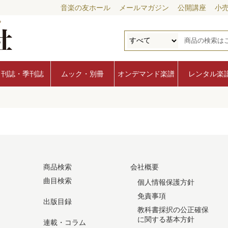
音楽の友ホール
メールマガジン
公開講座
小
月刊誌・季刊誌
ムック・別冊
オンデマンド楽譜
レンタル楽
商品検索
会社概要
曲目検索
個人情報保護方針
免責事項
出版目録
教科書採択の公正確保
に関する基本方針
連載・コラム