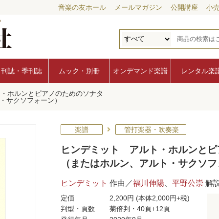
音楽の友ホール
メールマガジン
公開講座
小
月刊誌・季刊誌
ムック・別冊
オンデマンド楽譜
レンタル楽
ト・ホルンとピアノのためのソナタ
・サクソフォーン）
楽譜
管打楽器・吹奏楽
ヒンデミット アルト・ホルンとピ
（またはホルン、アルト・サクソフ
ヒンデミット
作曲／
福川伸陽
、
平野公崇
解
定価
2,200円
(本体2,000円+税)
判型・頁数
菊倍判・40頁+12頁