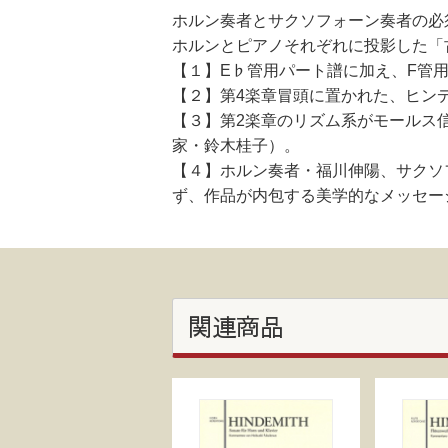
ホルン奏者とサクソフォーン奏者の必
ホルンとピアノそれぞれに投影した「
【１】E♭管用パート譜に加え、F管
【２】第4楽章冒頭に置かれた、ヒン
【３】第2楽章のリズム系がモールス
家・鈴木桂子）。
【４】ホルン奏者・福川伸陽、サクソ
ず、作品が内包する美学的なメッセー
関連商品