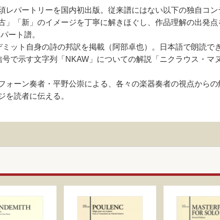
須レパートリーを国内初出版。従来譜にはない以下の独自コン
古」「新」のイメージを丁寧に解きほぐし、作品理解の出発点
用パート譜。
デミット自身の詩の邦訳を掲載（阿部卓也）。日本語で朗読で
信号で示す文字列「NKAW」についての解説「ニクラウス・マヌ
フォーン奏者・平野公崇による、各々の楽器奏者の視点からの
ジを読者に伝える。