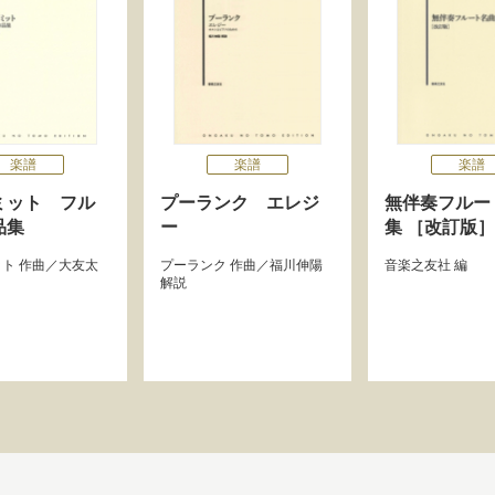
楽譜
楽譜
楽譜
ミット フル
プーランク エレジ
無伴奏フルー
品集
ー
集 ［改訂版］
ット
作曲／
大友太
プーランク
作曲／
福川伸陽
音楽之友社
編
解説