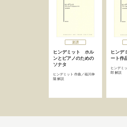
楽譜
ヒンデミット ホル
ヒンデ
ンとピアノのための
ート作
ソナタ
ヒンデミ
郎
解説
ヒンデミット
作曲／
福川伸
陽
解説