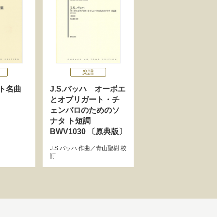
楽譜
ト名曲
J.S.バッハ オーボエ
とオブリガート・チ
ェンバロのためのソ
ナタ ト短調
BWV1030 〔原典版〕
J.S.バッハ
作曲／
青山聖樹
校
訂