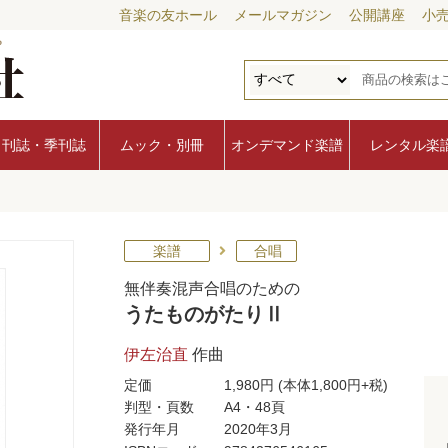
音楽の友ホール
メールマガジン
公開講座
小
月刊誌・季刊誌
ムック・別冊
オンデマンド楽譜
レンタル楽
楽譜
合唱
無伴奏混声合唱のための
うたものがたりⅡ
伊左治直
作曲
定価
1,980円
(本体1,800円+税)
判型・頁数
A4・48頁
発行年月
2020年3月