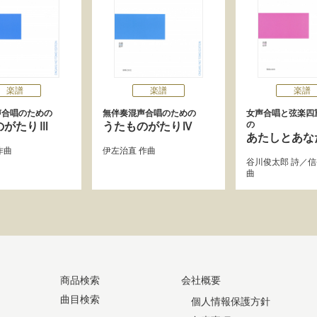
楽譜
楽譜
楽譜
声合唱のための
無伴奏混声合唱のための
女声合唱と弦楽四
の
のがたりⅢ
うたものがたりⅣ
あたしとあな
作曲
伊左治直
作曲
谷川俊太郎
詩／
信
曲
商品検索
会社概要
曲目検索
個人情報保護方針