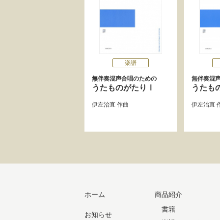
楽譜
無伴奏混声合唱のための
無伴奏混
うたものがたりⅠ
うたも
伊左治直
作曲
伊左治直
ホーム
商品紹介
書籍
お知らせ