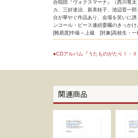
合唱団『ヴォクスマーナ』（西川竜太 
カ、三好達治、新美桂子、池辺晋一郎
台が華やぐ作品あり、会場を笑いに誘
ンコール・ピース連続委嘱のきっかけ
[難易度]中級～上級 [対象]高校生・
●CDアルバム『うたものがたりⅠ・
関連商品