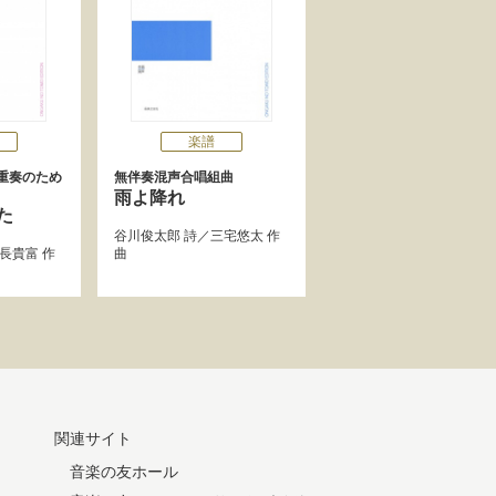
楽譜
重奏のため
無伴奏混声合唱組曲
雨よ降れ
た
谷川俊太郎
詩／
三宅悠太
作
長貴富
作
曲
関連サイト
音楽の友ホール