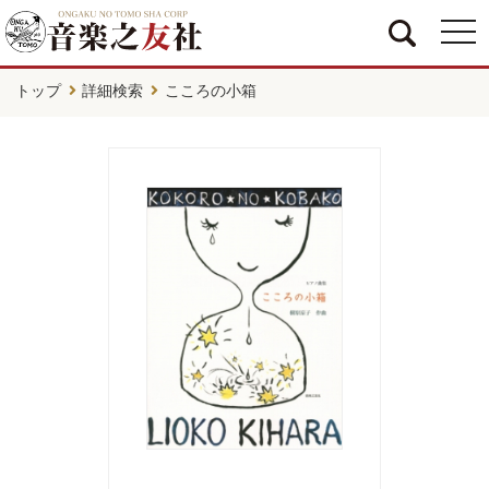
togg
navi
トップ
詳細検索
こころの小箱