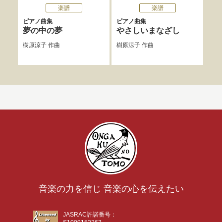
楽譜
楽譜
ピアノ曲集
ピアノ曲集
ピア
夢の中の夢
やさしいまなざし
ラ
樹原涼子
作曲
樹原涼子
作曲
樹原
音楽の力を信じ 音楽の心を伝えたい
JASRAC許諾番号：