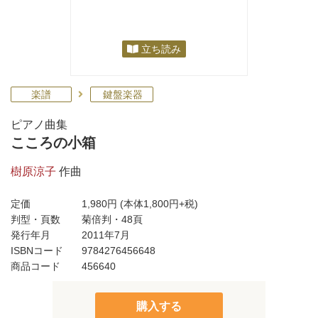
立ち読み
楽譜
鍵盤楽器
ピアノ曲集
こころの小箱
樹原涼子
作曲
定価
1,980円
(本体1,800円+税)
判型・頁数
菊倍判・48頁
発行年月
2011年7月
ISBNコード
9784276456648
商品コード
456640
購入する