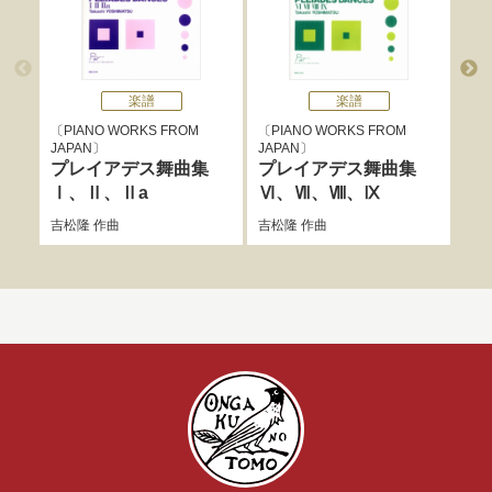
楽譜
楽譜
PIANO WORKS FROM
PIANO WORKS FROM
P
JAPAN
JAPAN
JAP
プレイアデス舞曲集
プレイアデス舞曲集
プ
Ⅰ、Ⅱ、Ⅱa
Ⅵ、Ⅶ、Ⅷ、Ⅸ
Ⅲ
吉松隆
作曲
吉松隆
作曲
吉松