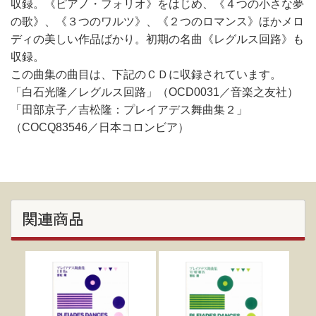
収録。《ピアノ・フォリオ》をはじめ、《４つの小さな夢
の歌》、《３つのワルツ》、《２つのロマンス》ほかメロ
ディの美しい作品ばかり。初期の名曲《レグルス回路》も
収録。
この曲集の曲目は、下記のＣＤに収録されています。
「白石光隆／レグルス回路」（OCD0031／音楽之友社）
「田部京子／吉松隆：プレイアデス舞曲集２」
（COCQ83546／日本コロンビア）
関連商品