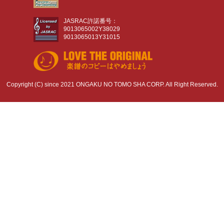
JASRAC許諾番号：
9013065002Y38029
9013065013Y31015
Copyright (C) since 2021 ONGAKU NO TOMO SHA CORP. All Right Reserved.