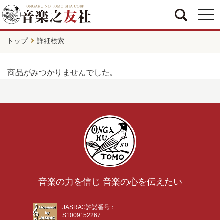
togg
navi
トップ
詳細検索
商品がみつかりませんでした。
音楽の力を信じ 音楽の心を伝えたい
JASRAC許諾番号：
S1009152267