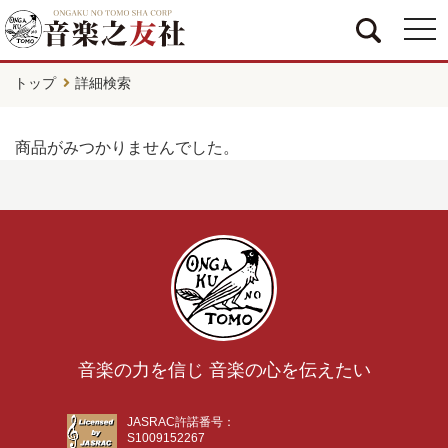
togg
navi
トップ
詳細検索
商品がみつかりませんでした。
音楽の力を信じ 音楽の心を伝えたい
JASRAC許諾番号：
S1009152267