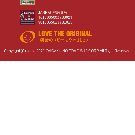
JASRAC許諾番号：
9013065002Y38029
9013065013Y31015
Copyright (C) since 2021 ONGAKU NO TOMO SHA CORP. All Right Reserved.