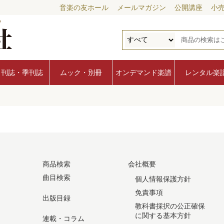
音楽の友ホール
メールマガジン
公開講座
小
月刊誌・季刊誌
ムック・別冊
オンデマンド楽譜
レンタル楽
商品検索
会社概要
曲目検索
個人情報保護方針
免責事項
出版目録
教科書採択の公正確保
に関する基本方針
連載・コラム