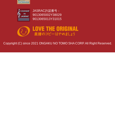
JASRAC許諾番号：
9013065002Y38029
9013065013Y31015
Copyright (C) since 2021 ONGAKU NO TOMO SHA CORP. All Right Reserved.