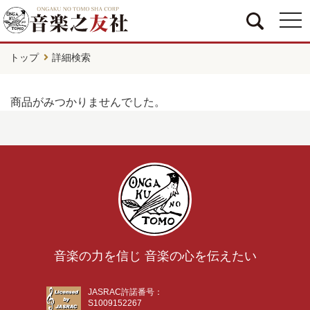
togg
navi
トップ
詳細検索
商品がみつかりませんでした。
音楽の力を信じ 音楽の心を伝えたい
JASRAC許諾番号：
S1009152267