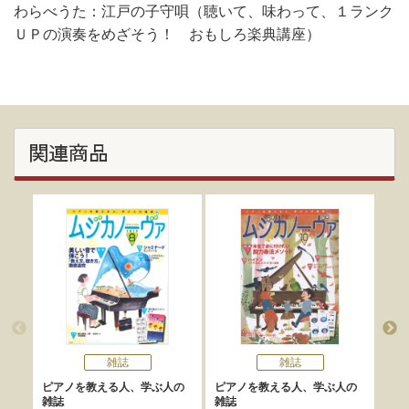
わらべうた：江戸の子守唄（聴いて、味わって、１ランク
ＵＰの演奏をめざそう！ おもしろ楽典講座）
関連商品
雑誌
雑誌
ピアノを教える人、学ぶ人の
ピアノを教える人、学ぶ人の
ピア
雑誌
雑誌
雑誌