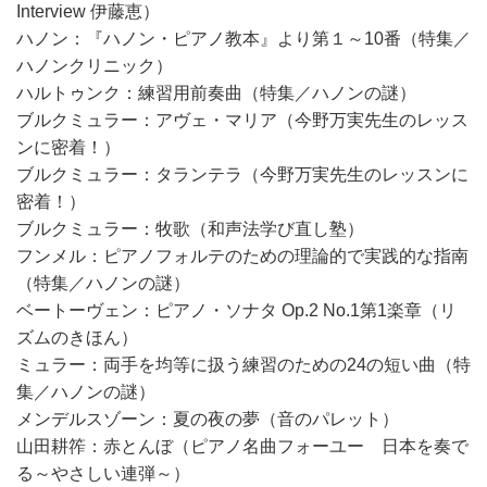
Interview 伊藤恵）
ハノン：『ハノン・ピアノ教本』より第１～10番（特集／
ハノンクリニック）
ハルトゥンク：練習用前奏曲（特集／ハノンの謎）
ブルクミュラー：アヴェ・マリア（今野万実先生のレッス
ンに密着！）
ブルクミュラー：タランテラ（今野万実先生のレッスンに
密着！）
ブルクミュラー：牧歌（和声法学び直し塾）
フンメル：ピアノフォルテのための理論的で実践的な指南
（特集／ハノンの謎）
ベートーヴェン：ピアノ・ソナタ Op.2 No.1第1楽章（リ
ズムのきほん）
ミュラー：両手を均等に扱う練習のための24の短い曲（特
集／ハノンの謎）
メンデルスゾーン：夏の夜の夢（音のパレット）
山田耕筰：赤とんぼ（ピアノ名曲フォーユー 日本を奏で
る～やさしい連弾～）