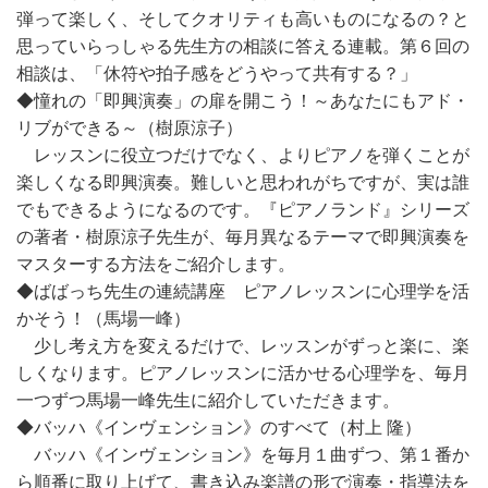
弾って楽しく、そしてクオリティも高いものになるの？と
思っていらっしゃる先生方の相談に答える連載。第６回の
相談は、「休符や拍子感をどうやって共有する？」
◆憧れの「即興演奏」の扉を開こう！～あなたにもアド・
リブができる～（樹原涼子）
レッスンに役立つだけでなく、よりピアノを弾くことが
楽しくなる即興演奏。難しいと思われがちですが、実は誰
でもできるようになるのです。『ピアノランド』シリーズ
の著者・樹原涼子先生が、毎月異なるテーマで即興演奏を
マスターする方法をご紹介します。
◆ばばっち先生の連続講座 ピアノレッスンに心理学を活
かそう！（馬場一峰）
少し考え方を変えるだけで、レッスンがずっと楽に、楽
しくなります。ピアノレッスンに活かせる心理学を、毎月
一つずつ馬場一峰先生に紹介していただきます。
◆バッハ《インヴェンション》のすべて（村上 隆）
バッハ《インヴェンション》を毎月１曲ずつ、第１番か
ら順番に取り上げて、書き込み楽譜の形で演奏・指導法を