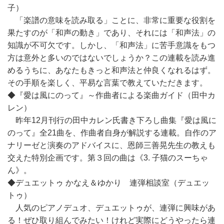
子）
「楽譜の意味を読み取る」ことに、非常に重要な役割を
果たすのが「和声の動き」であり、それには「和声法」の
知識が不可欠です。しかし、「和声法」に苦手意識をもつ
方は意外と多いのではないでしょうか？この連載を読み進
めるうちに、あなたもきっと和声法と仲良くなれるはず。
その手順を楽しく、平易な言葉で教えていただきます。
◆『愛は風にのって』～作曲者による楽曲ガイド（田中カ
レン）
昨年12月刊行の田中カレン氏書き下ろし曲集『愛は風に
のって』全21曲を、作曲者自身が解説する連載。自作のア
ナリーゼと演奏のアドバイスに、恩師三善晃先生の教えも
交えた特別企画です。第３回の曲は《3. 子猫のスーちゃ
ん》。
◆デュエットゥ かなえ＆ゆかり 連弾相談室（デュエッ
トゥ）
人気のピアノデュオ、デュエットゥが、連弾に興味があ
る！ぜひ取り組んでみたい！けれど実際にどうやったら連