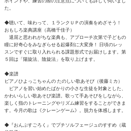
ポイントや、練習の際の注意点についても詳しく伺いまし
た。
◆聴いて、味わって、１ランクＵＰの演奏をめざそう！
おもしろ楽典講座（高橋千佳子）
退屈と思われがちな楽典も、アプローチ次第で子どもの
瞳に好奇心をみなぎらせる起爆剤に大変身！ 日頃のレッ
スンですぐに取り入れられる課題形式でお届けします。第
５回は「陽旋法、陰旋法」を取り上げます。
◆楽譜
ピアノひよっこちゃんの たのしい歌あそび（後藤ミカ）
ピアノを習い始めたばかりの小さな生徒を対象とした、
かわいらしい歌あそび楽譜。歌って手あそびをしながら、
楽しく指のトレーニングやリズム練習をすることができま
す。今月の歌は《クレーンゲーム》。脱力を体感します。
◆『おんぷすごろく』でプチソルフェージュのすすめ（蔵