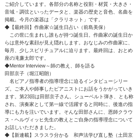
ご紹介しています。各部分の名称と役割・材質・大きさ・
音域・調弦といったデータと、楽器の歴史と音色、名曲を
掲載。今月の楽器は「クラリネット」です。
◆【最終回】作曲家☆誕生日占い（前島美保）
この世に生まれし誰もが持つ誕生日。作曲家の誕生日か
らは意外な素顔が見え隠れします。おなじみの作曲家に、
毎月、少しスピリチュアルに迫ります。最終回は、おとめ
座の滝廉太郎です。
◆Mentor Interview～師の教え、師を語る
田部京子（堀江昭朗）
名ピアノ指導者の指導理念に迫るインタビューシリー
ズ。ご本人や師事したピアニストにお話をうかがっていき
ます。第23回は田部京子さん。シューベルト弾き、とも称
され、演奏家として第一線で活躍すると同時に、後進の指
導にも力を注いでいます。そんな田部さんに、恩師クラウ
ス・ヘルヴィッヒ先生の教えとご自身の指導理念について
お話しいただきました。
◆【新連載】スラスラ分かる 和声法学び直し塾（土田京