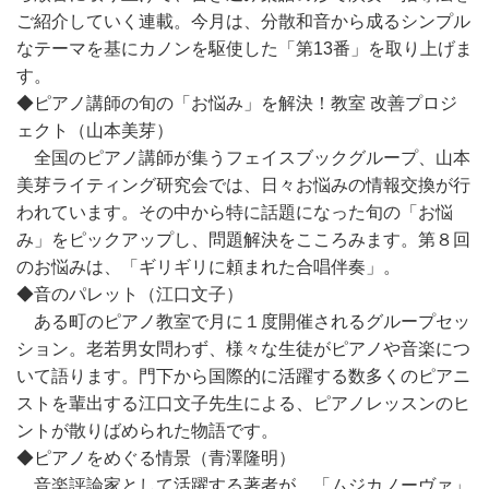
ご紹介していく連載。今月は、分散和音から成るシンプル
なテーマを基にカノンを駆使した「第13番」を取り上げま
す。
◆ピアノ講師の旬の「お悩み」を解決！教室 改善プロジ
ェクト（山本美芽）
全国のピアノ講師が集うフェイスブックグループ、山本
美芽ライティング研究会では、日々お悩みの情報交換が行
われています。その中から特に話題になった旬の「お悩
み」をピックアップし、問題解決をこころみます。第８回
のお悩みは、「ギリギリに頼まれた合唱伴奏」。
◆音のパレット（江口文子）
ある町のピアノ教室で月に１度開催されるグループセッ
ション。老若男女問わず、様々な生徒がピアノや音楽につ
いて語ります。門下から国際的に活躍する数多くのピアニ
ストを輩出する江口文子先生による、ピアノレッスンのヒ
ントが散りばめられた物語です。
◆ピアノをめぐる情景（青澤隆明）
音楽評論家として活躍する著者が、「ムジカノーヴァ」