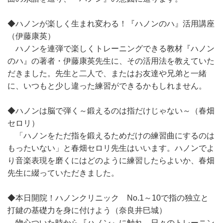
◆ハノンが楽しく生まれ変わる！『ハノンのハ』活用講座
（伊藤康英）
ハノンを連弾で楽しくトレーニングできる教材『ハノン
のハ』の著者・伊藤康英先生に、その活用法を教えていた
だきました。先生と二人で、またはお友達や兄弟と一緒
に、いつもと少し違った練習ができるかもしれません。
◆ハノンは脳で弾く～鍛えるのは指だけじゃない～（春畑
セロリ）
「ハノンをただ指を鍛えるためだけの練習曲にするのは
もったいない」と春畑セロリ先生はいいます。ハノンでよ
り音楽表現を磨くにはどのように練習したらよいか、春畑
先生に綴っていただきました。
◆本日開院！ハノンクリニック No.1～10で指の独立と
打鍵の基礎力を身に付けよう（奈良井巳城）
物心ついた時から『ハノン』に触れ、日々のトレーニン