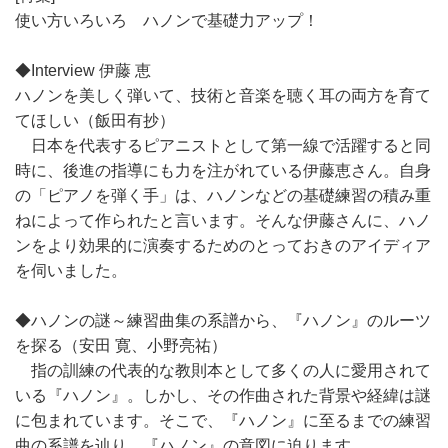
使い方いろいろ ハノンで基礎力アップ！
◆Interview 伊藤 恵
ハノンを美しく弾いて、技術と音楽を聴く耳の両方を育て
てほしい（飯田有抄）
日本を代表するピアニストとして第一線で活躍すると同
時に、後進の指導にも力を注がれている伊藤恵さん。自身
の「ピアノを弾く手」は、ハノンなどの基礎練習の積み重
ねによって作られたと言います。そんな伊藤さんに、ハノ
ンをより効果的に演奏するためのとっておきのアイディア
を伺いました。
◆ハノンの謎～練習曲集の系譜から、『ハノン』のルーツ
を探る（安田 寛、小野亮祐）
指の訓練の代表的な教則本として多くの人に愛用されて
いる『ハノン』。しかし、その作曲された背景や経緯は謎
に包まれています。そこで、『ハノン』に至るまでの練習
曲の系譜を辿り、『ハノン』の意図に迫ります。