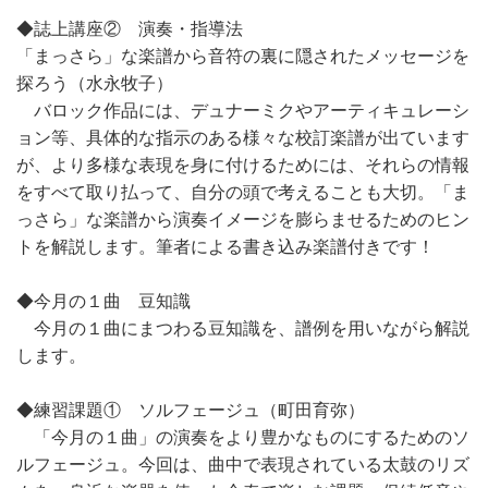
◆誌上講座② 演奏・指導法
「まっさら」な楽譜から音符の裏に隠されたメッセージを
探ろう（水永牧子）
バロック作品には、デュナーミクやアーティキュレーシ
ョン等、具体的な指示のある様々な校訂楽譜が出ています
が、より多様な表現を身に付けるためには、それらの情報
をすべて取り払って、自分の頭で考えることも大切。「ま
っさら」な楽譜から演奏イメージを膨らませるためのヒン
トを解説します。筆者による書き込み楽譜付きです！
◆今月の１曲 豆知識
今月の１曲にまつわる豆知識を、譜例を用いながら解説
します。
◆練習課題① ソルフェージュ（町田育弥）
「今月の１曲」の演奏をより豊かなものにするためのソ
ルフェージュ。今回は、曲中で表現されている太鼓のリズ