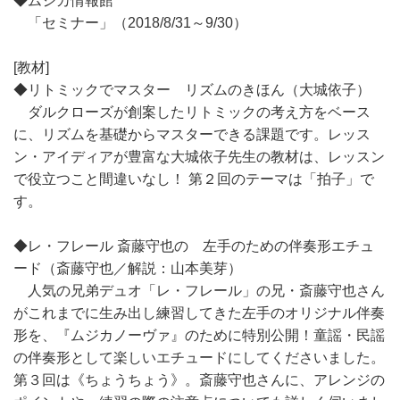
◆ムジカ情報館
「セミナー」（2018/8/31～9/30）
[教材]
◆リトミックでマスター リズムのきほん（大城依子）
ダルクローズが創案したリトミックの考え方をベース
に、リズムを基礎からマスターできる課題です。レッス
ン・アイディアが豊富な大城依子先生の教材は、レッスン
で役立つこと間違いなし！ 第２回のテーマは「拍子」で
す。
◆レ・フレール 斎藤守也の 左手のための伴奏形エチュ
ード（斎藤守也／解説：山本美芽）
人気の兄弟デュオ「レ・フレール」の兄・斎藤守也さん
がこれまでに生み出し練習してきた左手のオリジナル伴奏
形を、『ムジカノーヴァ』のために特別公開！童謡・民謡
の伴奏形として楽しいエチュードにしてくださいました。
第３回は《ちょうちょう》。斎藤守也さんに、アレンジの