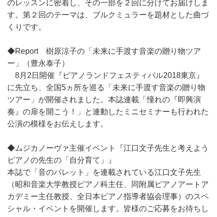
のレッスンに密着し、その一部を２回に分けてお届けしま
す。第２回のテーマは、ブルクミュラーを題材とした曲づ
くりです。
◆Report 樹原涼子の「未来に手渡す音楽の贈り物ツア
ー」（豊永泰子）
8月2日開催『ピアノランドフェスティバル2018東京』
に先立ち、全国5ヵ所を巡る「未来に手渡す音楽の贈り物
ツアー」が開催されました。本誌連載「憧れの『即興演
奏』の扉を開こう！」と連動したミニセミナーも行われた
公演の模様をお伝えします。
◆ムジカノーヴァ主催イベント『江口文子先生と考えよう
ピアノの先生の「自分育て」』
本誌で「音のパレット」を連載されている江口文子先生
（昭和音楽大学教授ピアノ科主任、同附属ピアノアートア
カデミー主任教授、全日本ピアノ指導者協会理事）のスペ
シャル・イベントを開催します。皆様のご応募をお待ちし