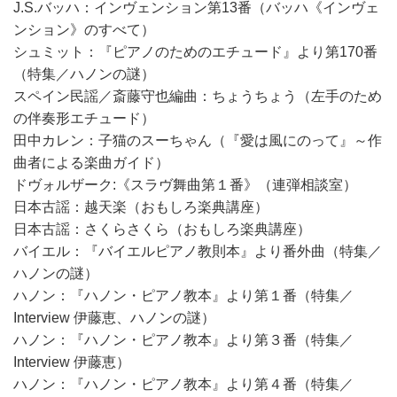
J.S.バッハ：インヴェンション第13番（バッハ《インヴェ
ンション》のすべて）
シュミット：『ピアノのためのエチュード』より第170番
（特集／ハノンの謎）
スペイン民謡／斎藤守也編曲：ちょうちょう（左手のため
の伴奏形エチュード）
田中カレン：子猫のスーちゃん（『愛は風にのって』～作
曲者による楽曲ガイド）
ドヴォルザーク:《スラヴ舞曲第１番》（連弾相談室）
日本古謡：越天楽（おもしろ楽典講座）
日本古謡：さくらさくら（おもしろ楽典講座）
バイエル：『バイエルピアノ教則本』より番外曲（特集／
ハノンの謎）
ハノン：『ハノン・ピアノ教本』より第１番（特集／
Interview 伊藤恵、ハノンの謎）
ハノン：『ハノン・ピアノ教本』より第３番（特集／
Interview 伊藤恵）
ハノン：『ハノン・ピアノ教本』より第４番（特集／