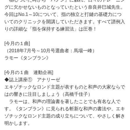
グに欠かせないものとなっていたという奈良井巳城先生。
今回はNo.1～10について、指の独立と打鍵の基礎力につ
いてのクリニックを開講していただきます。すべて譜例入
りの詳細な「指を保持する練習法」は圧巻！
[今月の１曲]
（2018年7月号～10月号選曲者：馬場一峰）
ラモー《タンブラン》
[今月の１曲 連動企画]
◆誌上講座① アナリーゼ
エキゾチックなロンド主題が表すものと和声の大家ならで
はの響きに注目しましょう（高橋千佳子）
ラモーは、和声の理論書を著したことでも有名な人で
す。《タンブラン》に見られる斬新な和声の書法や、エキ
ゾチックなロンド主題の成り立ちについて、やさしく解き
明かします。