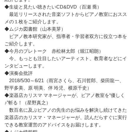
◆生徒と見たい聴きたいCD&DVD（百瀬 喬）
最近リリースされた音楽ソフトからピアノ教室におスス
メの１枚をご紹介します。
◆ムジカ図書館（山本美芽）
ピアノ教本研究家が、指導者・学習者双方に役立つ本を
ご紹介します。
◆今月のプレトーク 赤松林太郎（堀江昭朗）
今、もっとも注目したいアーティスト、教育者などにイ
ンタビューします。
◆演奏会批評
2018/5/30～6/21（雨宮さくら、石川哲郎、柴田龍一、
野平多美、原 明美、伴 玲児、横原千史）
◆楽器店カリスマ マネージャーが、ピアノ教室を“優しく
♪”斬る！（星野真之）
数百名に及ぶピアノの先生のお悩みを解決し続けてきた
楽器店のカリスマ・マネージャーが、読んだらすぐに実行
できる教室運営のアドバイスをお届けします。