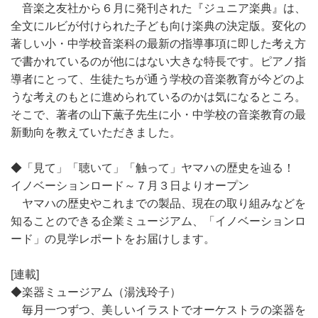
音楽之友社から６月に発刊された『ジュニア楽典』は、
全文にルビが付けられた子ども向け楽典の決定版。変化の
著しい小・中学校音楽科の最新の指導事項に即した考え方
で書かれているのが他にはない大きな特長です。ピアノ指
導者にとって、生徒たちが通う学校の音楽教育が今どのよ
うな考えのもとに進められているのかは気になるところ。
そこで、著者の山下薫子先生に小・中学校の音楽教育の最
新動向を教えていただきました。
◆「見て」「聴いて」「触って」ヤマハの歴史を辿る！
イノベーションロード～７月３日よりオープン
ヤマハの歴史やこれまでの製品、現在の取り組みなどを
知ることのできる企業ミュージアム、「イノベーションロ
ード」の見学レポートをお届けします。
[連載]
◆楽器ミュージアム（湯浅玲子）
毎月一つずつ、美しいイラストでオーケストラの楽器を