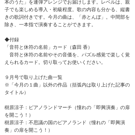
本のうた」を連弾アレンジでお届けします。レベルは、親
子でも楽しめる導入・初級程度。歌の内容も分かる、縦書
きの歌詞付きです。今月の曲は、「赤とんぼ」。中間部を
除き、一本指で演奏することができます。
◆付録
「音符と休符の名前」カード（森田 香）
音符と休符の名前やその音価を、パズル感覚で楽しく覚
えられるカード。切り取ってお使いください。
９月号で取り上げた曲一覧
※「今月の１曲」以外の作品（括弧内は取り上げた記事の
タイトル）
樹原涼子：ピアノランドマーチ（憧れの「即興演奏」の扉
を開こう！）
樹原涼子：不思議の国のピアノランド（憧れの「即興演
奏」の扉を開こう！）