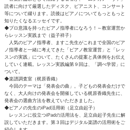
読者に向けて厳選したディスク、ピアニスト、コンサート
等について綴ります。読後はピアノについてもっともっと
知りたくなるエッセイです。
◆プロ意識を持ったピアノ指導者になろう！～教室運営か
らレッスン実践まで（益子祥子）
人気のピアノ指導者、ますこ先生がこれまで全国のピア
ノ指導者と一緒に考えてきた「ピアノ教室運営」と「レッ
スンの実践」について、たくさんの提案と具体例をお伝え
していく連載。レッスン実践編第９回は、「調べ学習」に
ついて。
◆楽譜調査室（梶原香織）
今回のテーマは「発表会の曲」。子どもの発表会だけで
なく、大人向けの発表会を開催している梶原香織先生に、
発表会の選曲方法を教えていただきました。
◆ピアノの先生のiPad活用術（足立由起子）
レッスンに役立つiPadの活用法を、足立由起子先生に解
説していただきます。第３回はデジタル楽譜の活用術をご
紹介します。