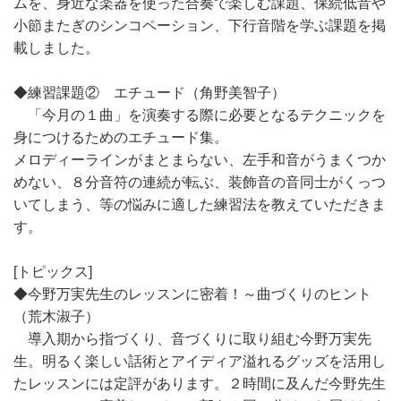
ムを、身近な楽器を使った合奏で楽しむ課題、保続低音や
小節またぎのシンコペーション、下行音階を学ぶ課題を掲
載しました。
◆練習課題② エチュード（角野美智子）
「今月の１曲」を演奏する際に必要となるテクニックを
身につけるためのエチュード集。
メロディーラインがまとまらない、左手和音がうまくつか
めない、８分音符の連続が転ぶ、装飾音の音同士がくっつ
いてしまう、等の悩みに適した練習法を教えていただきま
す。
[トピックス]
◆今野万実先生のレッスンに密着！～曲づくりのヒント
（荒木淑子）
導入期から指づくり、音づくりに取り組む今野万実先
生。明るく楽しい話術とアイディア溢れるグッズを活用し
たレッスンには定評があります。２時間に及んだ今野先生