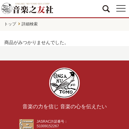
togg
navi
トップ
詳細検索
商品がみつかりませんでした。
音楽の力を信じ 音楽の心を伝えたい
JASRAC許諾番号：
S1009152267