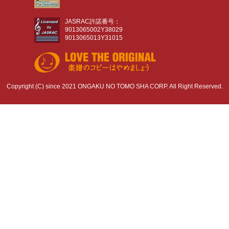
JASRAC許諾番号：
9013065002Y38029
9013065013Y31015
Copyright (C) since 2021 ONGAKU NO TOMO SHA CORP. All Right Reserved.